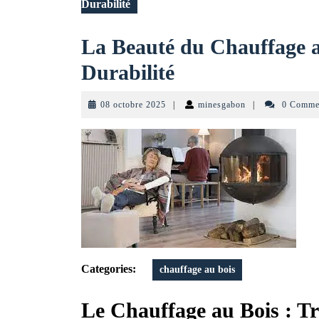
Durabilité
La Beauté du Chauffage au
La
Durabilité
Beauté
08
minesgabon
08 octobre 2025
|
minesgabon
|
0 Comme
du
octobre
2025
Chauffage
au
Bois
:
Tradition,
Categories:
chauffage au bois
Chaleur
et
Le Chauffage au Bois : Tr