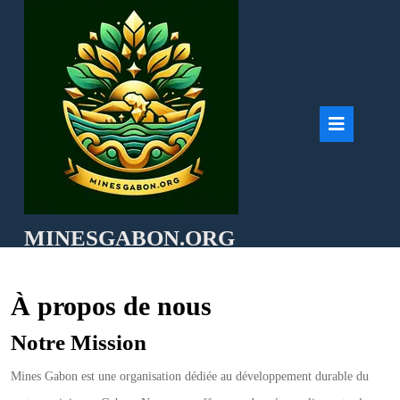
Skip
to
content
Ope
But
MINESGABON.ORG
À propos de nous
Notre Mission
Mines Gabon est une organisation dédiée au développement durable du