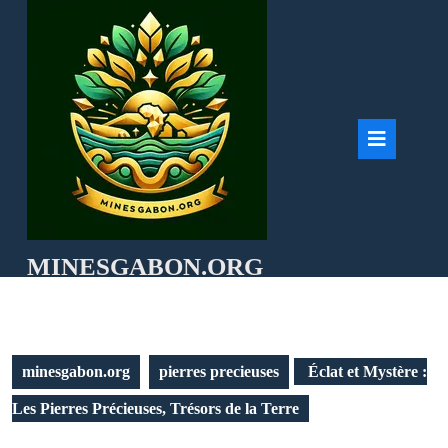
Skip
to
content
Ope
But
MINESGABON.ORG
minesgabon.org
pierres precieuses
Éclat et Mystère :
Les Pierres Précieuses, Trésors de la Terre