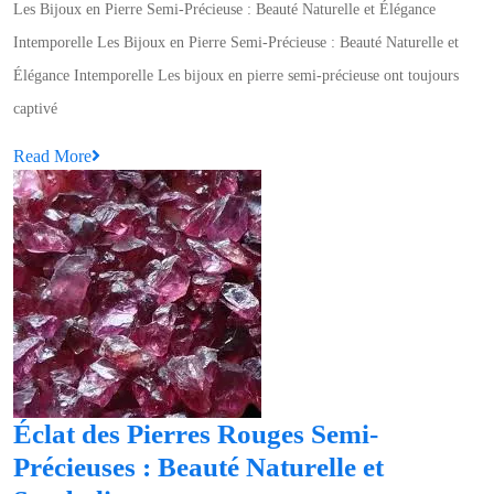
Les Bijoux en Pierre Semi-Précieuse : Beauté Naturelle et Élégance
:
Intemporelle Les Bijoux en Pierre Semi-Précieuse : Beauté Naturelle et
Sublimez
Élégance Intemporelle Les bijoux en pierre semi-précieuse ont toujours
Votre
captivé
Style
Read
Read More
avec
More
des
Bijoux
en
Pierre
Semi-
Précieuse
Éclat des Pierres Rouges Semi-
Précieuses : Beauté Naturelle et