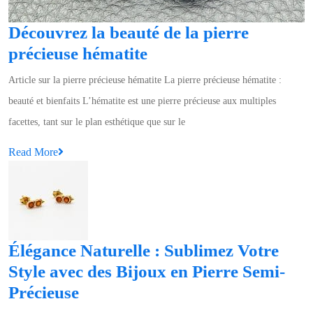
Découvrez la beauté de la pierre
Découvrez
précieuse hématite
la
Article sur la pierre précieuse hématite La pierre précieuse hématite :
beauté
beauté et bienfaits L’hématite est une pierre précieuse aux multiples
de
facettes, tant sur le plan esthétique que sur le
la
Read
Read More
pierre
More
précieuse
hématite
Élégance Naturelle : Sublimez Votre
Style avec des Bijoux en Pierre Semi-
Élégance
Précieuse
Naturelle