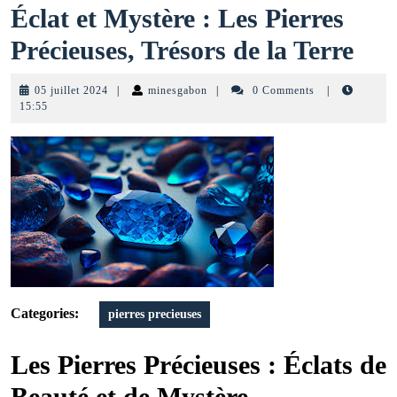
Éclat et Mystère : Les Pierres
Écl
Précieuses, Trésors de la Terre
et
05
minesgabon
05 juillet 2024
|
minesgabon
|
0 Comments
|
Mys
juillet
15:55
2024
:
Les
Pie
Pré
Tré
de
Categories:
pierres precieuses
la
Les Pierres Précieuses : Éclats de
Ter
Beauté et de Mystère