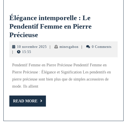
Élégance intemporelle : Le
Pendentif Femme en Pierre
Élégance
Précieuse
intemporelle
10
minesgabon
10 novembre 2025
|
minesgabon
|
0 Comments
:
novembre
|
15:55
2025
Le
Pendentif Femme en Pierre Précieuse Pendentif Femme en
Pendentif
Pierre Précieuse : Élégance et Signification Les pendentifs en
Femme
pierre précieuse sont bien plus que de simples accessoires de
en
mode. Ils allient
Pierre
Précieuse
READ
READ MORE
MORE