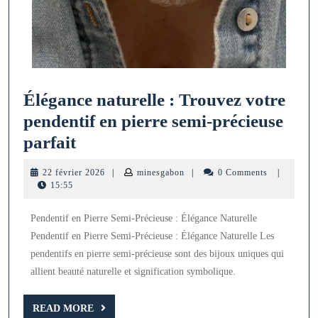
Élégance naturelle : Trouvez votre
pendentif en pierre semi-précieuse
Élégance
parfait
naturelle
22
minesgabon
22 février 2026
|
minesgabon
|
0 Comments
|
:
février
15:55
2026
Trouvez
Pendentif en Pierre Semi-Précieuse : Élégance Naturelle
votre
Pendentif en Pierre Semi-Précieuse : Élégance Naturelle Les
pendentif
pendentifs en pierre semi-précieuse sont des bijoux uniques qui
en
allient beauté naturelle et signification symbolique.
pierre
semi-
READ
READ MORE