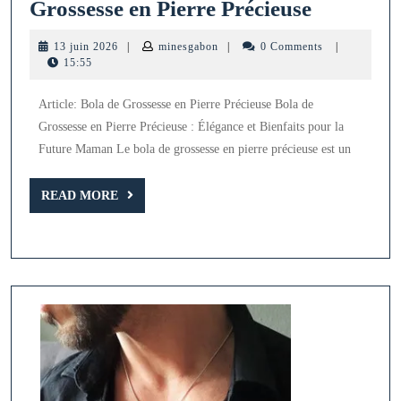
Élégance
Grossesse en Pierre Précieuse
et
13
minesgabon
13 juin 2026
|
minesgabon
|
0 Comments
|
Bienfaits
juin
15:55
2026
:
Article: Bola de Grossesse en Pierre Précieuse Bola de
Le
Grossesse en Pierre Précieuse : Élégance et Bienfaits pour la
Bola
Future Maman Le bola de grossesse en pierre précieuse est un
de
Grossess
READ
READ MORE
MORE
en
Pierre
Précieuse