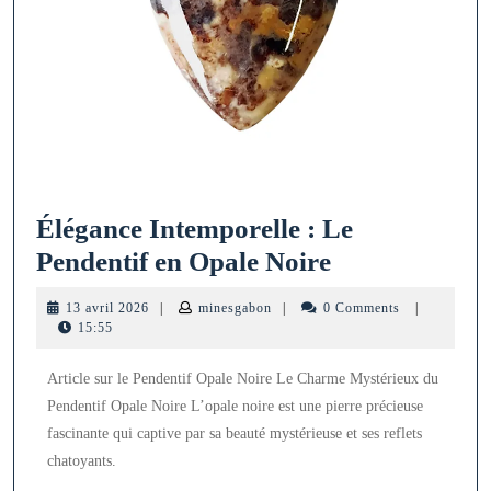
Élégance Intemporelle : Le
Élégance
Pendentif en Opale Noire
Intemporelle
13
minesgabon
13 avril 2026
|
minesgabon
|
0 Comments
|
:
avril
15:55
2026
Le
Article sur le Pendentif Opale Noire Le Charme Mystérieux du
Pendentif
Pendentif Opale Noire L’opale noire est une pierre précieuse
en
fascinante qui captive par sa beauté mystérieuse et ses reflets
Opale
chatoyants.
Noire