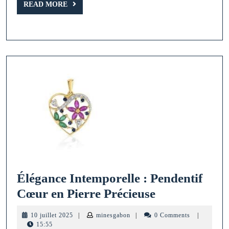
READ
Chaîne
READ MORE
MORE
en
Pierre
Semi-
Précieuse
Élégance Intemporelle : Pendentif
Élégance
Cœur en Pierre Précieuse
Intemporelle
10
minesgabon
10 juillet 2025
|
minesgabon
|
0 Comments
|
:
juillet
15:55