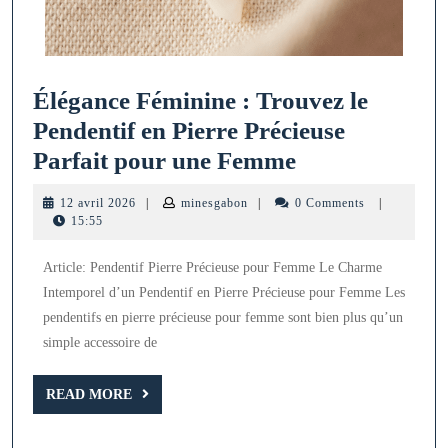
Élégance Féminine : Trouvez le
Pendentif en Pierre Précieuse
Élégance
Parfait pour une Femme
Féminine
12
minesgabon
12 avril 2026
|
minesgabon
|
0 Comments
|
:
avril
15:55
2026
Trouvez
Article: Pendentif Pierre Précieuse pour Femme Le Charme
le
Intemporel d’un Pendentif en Pierre Précieuse pour Femme Les
Pendentif
pendentifs en pierre précieuse pour femme sont bien plus qu’un
en
simple accessoire de
Pierre
READ
Précieuse
READ MORE
MORE
Parfait