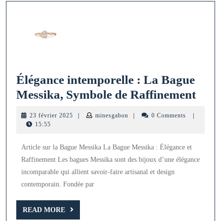
Élégance intemporelle : La Bague
Élég
Messika, Symbole de Raffinement
inte
23
minesgabon
23 février 2025
|
minesgabon
|
0 Comments
|
:
février
15:55
2025
La
Article sur la Bague Messika La Bague Messika : Élégance et
Bag
Raffinement Les bagues Messika sont des bijoux d’une élégance
Mess
incomparable qui allient savoir-faire artisanal et design
Sym
contemporain. Fondée par
de
READ
Raff
READ MORE
MORE