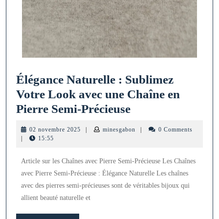
Élégance Naturelle : Sublimez
Votre Look avec une Chaîne en
Élégance
Pierre Semi-Précieuse
Naturelle
02
minesgabon
02 novembre 2025
|
minesgabon
|
0 Comments
:
novembre
|
15:55
2025
Sublimez
Article sur les Chaînes avec Pierre Semi-Précieuse Les Chaînes
Votre
avec Pierre Semi-Précieuse : Élégance Naturelle Les chaînes
Look
avec des pierres semi-précieuses sont de véritables bijoux qui
avec
allient beauté naturelle et
une