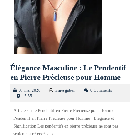
Élégance Masculine : Le Pendentif
Éléga
en Pierre Précieuse pour Homme
Mascu
07
minesgabon
07 mai 2026
|
minesgabon
|
0 Comments
|
:
mai
15:55
2026
Le
Article sur le Pendentif en Pierre Précieuse pour Homme
Pende
Pendentif en Pierre Précieuse pour Homme : Élégance et
en
Signification Les pendentifs en pierre précieuse ne sont pas
Pierr
seulement réservés aux