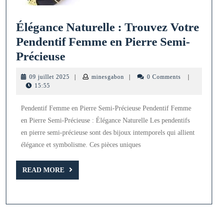
Élégance Naturelle : Trouvez Votre
Pendentif Femme en Pierre Semi-
Élégance
Précieuse
Naturelle
09
minesgabon
09 juillet 2025
|
minesgabon
|
0 Comments
|
:
juillet
15:55
2025
Trouvez
Pendentif Femme en Pierre Semi-Précieuse Pendentif Femme
Votre
en Pierre Semi-Précieuse : Élégance Naturelle Les pendentifs
Pendentif
en pierre semi-précieuse sont des bijoux intemporels qui allient
Femme
élégance et symbolisme. Ces pièces uniques
en
Pierre
READ
READ MORE
MORE
Semi-
Précieuse