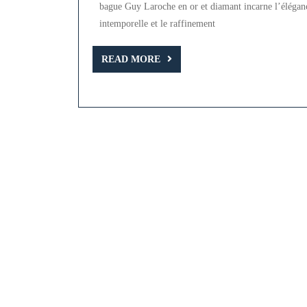
et
bague Guy Laroche en or et diamant incarne l’élégan
Diamant
intemporelle et le raffinement
:
READ
Élégance
READ MORE
MORE
Intemporelle