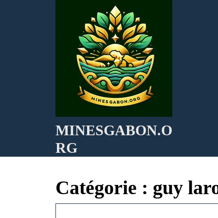
Skip
to
content
MINESGABON.O
RG
Catégorie :
guy lar