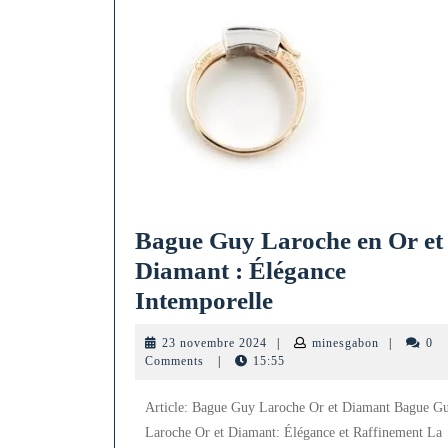
Bague Guy Laroche en Or et
Diamant : Élégance
Bague
Intemporelle
Guy
23
minesgabon
23 novembre 2024
|
minesgabon
|
0
Laroche
novembre
Comments
|
15:55
2024
en
Article: Bague Guy Laroche Or et Diamant Bague G
Or
Laroche Or et Diamant: Élégance et Raffinement La