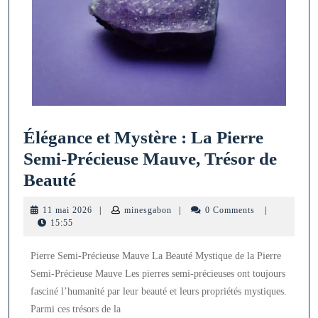
Élégance et Mystère : La Pierre
Semi-Précieuse Mauve, Trésor de
Élégance
Beauté
et
11
minesgabon
11 mai 2026
|
minesgabon
|
0 Comments
|
Mystère
mai
15:55
2026
:
Pierre Semi-Précieuse Mauve La Beauté Mystique de la Pierre
La
Semi-Précieuse Mauve Les pierres semi-précieuses ont toujours
Pierre
fasciné l’humanité par leur beauté et leurs propriétés mystiques.
Semi-
Parmi ces trésors de la