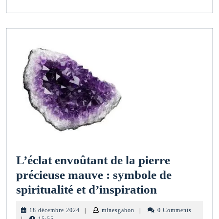
L’éclat envoûtant de la pierre
précieuse mauve : symbole de
L’éclat
spiritualité et d’inspiration
envoûtant
18
minesgabon
18 décembre 2024
|
minesgabon
|
0 Comments
de
décembre
|
15:55