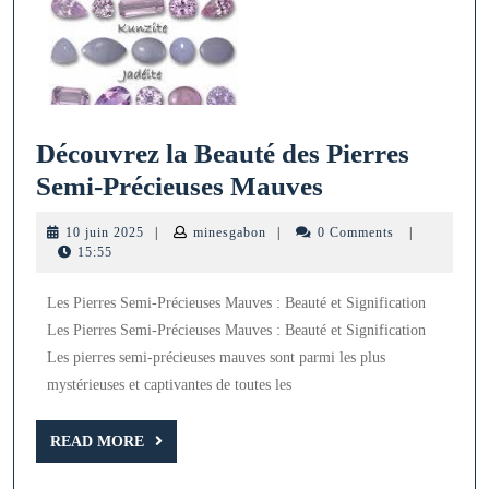
Découvrez la Beauté des Pierres
Découvrez
Semi-Précieuses Mauves
la
10
minesgabon
10 juin 2025
|
minesgabon
|
0 Comments
|
Beauté
juin
15:55
2025
des
Les Pierres Semi-Précieuses Mauves : Beauté et Signification
Pierres
Les Pierres Semi-Précieuses Mauves : Beauté et Signification
Semi-
Les pierres semi-précieuses mauves sont parmi les plus
Précieuses
mystérieuses et captivantes de toutes les
Mauves
READ
READ MORE
MORE