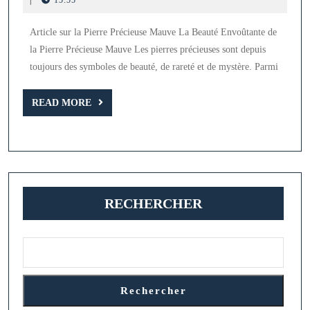
2024
la
Article sur la Pierre Précieuse Mauve La Beauté Envoûtante de
pierre
la Pierre Précieuse Mauve Les pierres précieuses sont depuis
précieuse
toujours des symboles de beauté, de rareté et de mystère. Parmi
mauve
:
READ
READ MORE
MORE
symbole
de
spiritualité
et
RECHERCHER
d’inspirati
Rechercher