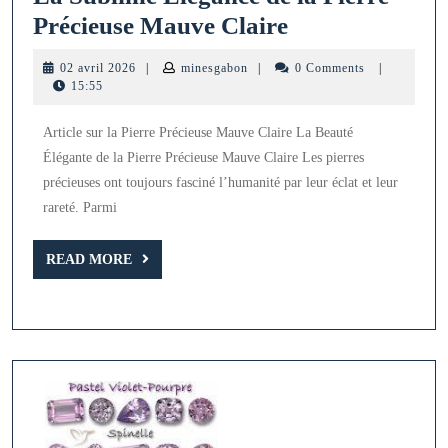
La
Précieuse Mauve Claire
Sublime
02
minesgabon
02 avril 2026
|
minesgabon
|
0 Comments
|
Élégance
avril
15:55
2026
de
Article sur la Pierre Précieuse Mauve Claire La Beauté
la
Élégante de la Pierre Précieuse Mauve Claire Les pierres
Pierre
précieuses ont toujours fasciné l’humanité par leur éclat et leur
Précieuse
rareté. Parmi
Mauve
READ
Claire
READ MORE
MORE