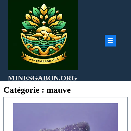
Skip
to
content
Ope
But
MINESGABON.ORG
Catégorie :
mauve