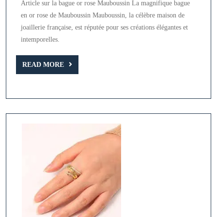
Article sur la bague or rose Mauboussin La magnifique bague
en
en or rose de Mauboussin Mauboussin, la célèbre maison de
or
joaillerie française, est réputée pour ses créations élégantes et
rose
intemporelles.
de
READ
Mauboussin
READ MORE
MORE