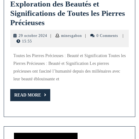
Exploration des Beautés et
Significations de Toutes les Pierres
Exploration
Précieuses
des
29
minesgabon
29 octobre 2024
|
minesgabon
|
0 Comments
|
Beautés
octobre
15:55
2024
et
Toutes les Pierres Précieuses : Beauté et Signification Toutes les
Significations
Pierres Précieuses : Beauté et Signification Les pierres
de
précieuses ont fasciné l’humanité depuis des millénaires avec
Toutes
leur beauté éblouissante et
les
Pierres
READ
READ MORE
MORE
Précieuses