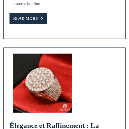
:
beauté cristalline
Une
READ
Pierre
READ MORE
MORE
Précieuse
Élégante
et
Sereine
Élégance et Raffinement : La