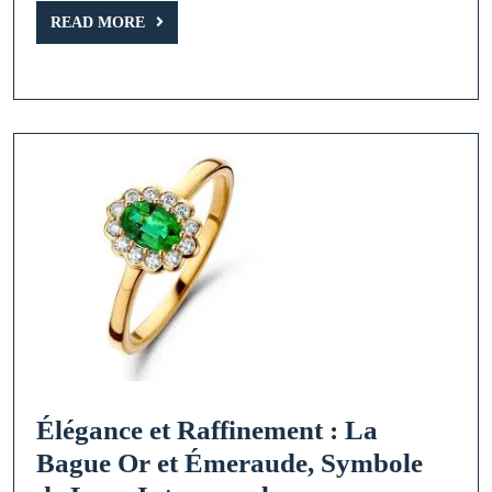
or
READ
READ MORE
MORE
18
carats
Élégance et Raffinement : La
Bague Or et Émeraude, Symbole