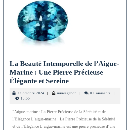
La Beauté Intemporelle de l’Aigue-
Marine : Une Pierre Précieuse
La
Élégante et Sereine
Beauté
23
minesgabon
23 octobre 2024
|
minesgabon
|
0 Comments
|
Intemporelle
octobre
15:55
2024
de
L’aigue-marine : La Pierre Précieuse de la Sérénité et de
l’Aigue-
l’Élégance L’aigue-marine : La Pierre Précieuse de la Sérénité
Marine
et de l’Élégance L’aigue-marine est une pierre précieuse d’une