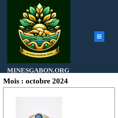
Skip
to
content
Ope
But
MINESGABON.ORG
Mois :
octobre 2024