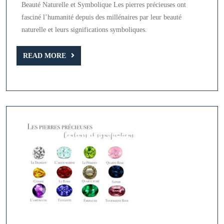
Beauté Naturelle et Symbolique Les pierres précieuses ont
les
fasciné l’humanité depuis des millénaires par leur beauté
Pierres
naturelle et leurs significations symboliques.
Précieuses
READ
READ MORE
MORE