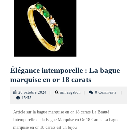
Élégance intemporelle : La bague
Élégance
marquise en or 18 carats
intemporelle
28
minesgabon
28 octobre 2024
|
minesgabon
|
0 Comments
|
:
octobre
15:55
2024
La
Article sur la bague marquise en or 18 carats La Beauté
bague
Intemporelle de la Bague Marquise en Or 18 Carats La bague
marquise
marquise en or 18 carats est un bijou
en