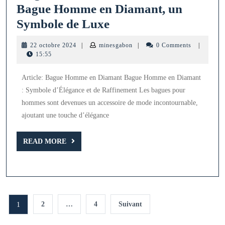
Bague Homme en Diamant, un
Élégance
Symbole de Luxe
et
22
minesgabon
22 octobre 2024
|
minesgabon
|
0 Comments
|
Raffinement
octobre
15:55
2024
:
Article: Bague Homme en Diamant Bague Homme en Diamant
La
: Symbole d’Élégance et de Raffinement Les bagues pour
Bague
hommes sont devenues un accessoire de mode incontournable,
Homme
ajoutant une touche d’élégance
en
READ
Diamant,
READ MORE
MORE
un
Symbole
de
Pagination
Luxe
2
…
4
Suivant
1
des