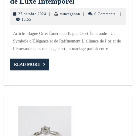
Élégance
de Luxe Intemporel
et
27
minesgabon
27 octobre 2024
|
minesgabon
|
0 Comments
|
Raffinement
octobre
15:55
2024
:
Article: Bague Or et Émeraude Bague Or et Émeraude : Un
La
Symbole d’Élégance et de Raffinement L’alliance de l’or et de
Bague
l’émeraude dans une bague est un mariage parfait entre
Or
et
READ
READ MORE
MORE
Émeraude,
Symbole
de
Luxe
Intemporel