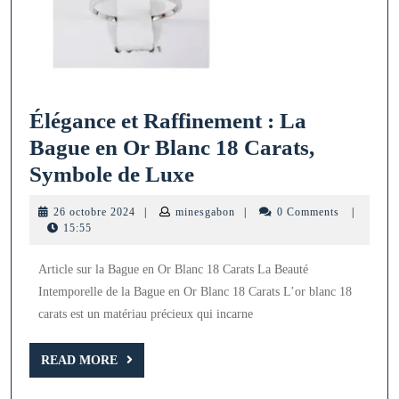
Élégance et Raffinement : La
Bague en Or Blanc 18 Carats,
Élégance
Symbole de Luxe
et
26
minesgabon
26 octobre 2024
|
minesgabon
|
0 Comments
|
Raffinement
octobre
15:55
2024
:
Article sur la Bague en Or Blanc 18 Carats La Beauté
La
Intemporelle de la Bague en Or Blanc 18 Carats L’or blanc 18
Bague
carats est un matériau précieux qui incarne
en
Or
READ
READ MORE
MORE
Blanc