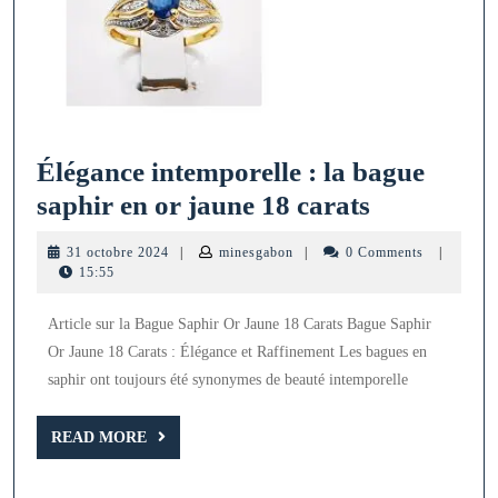
Élégance intemporelle : la bague
Élégance
saphir en or jaune 18 carats
intemporel
31
minesgabon
31 octobre 2024
|
minesgabon
|
0 Comments
|
:
octobre
15:55
2024
la
Article sur la Bague Saphir Or Jaune 18 Carats Bague Saphir
bague
Or Jaune 18 Carats : Élégance et Raffinement Les bagues en
saphir
saphir ont toujours été synonymes de beauté intemporelle
en
or
READ
READ MORE
MORE
jaune