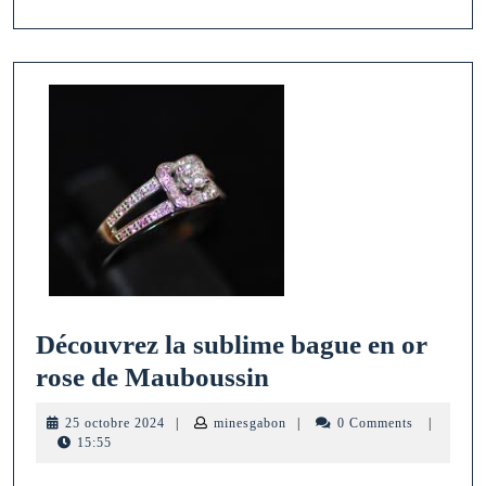
18
Carats,
Symbole
de
Luxe
Découvrez la sublime bague en or
Découvrez
rose de Mauboussin
la
25
minesgabon
25 octobre 2024
|
minesgabon
|
0 Comments
|
sublime
octobre
15:55
2024
bague