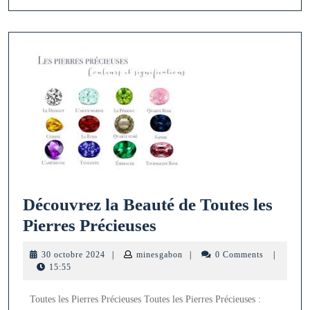
18
carats
Découvrez la Beauté de Toutes les
Découvrez
Pierres Précieuses
la
30
minesgabon
30 octobre 2024
|
minesgabon
|
0 Comments
|
Beauté
octobre
15:55
2024
de
Toutes les Pierres Précieuses Toutes les Pierres Précieuses :
Toutes