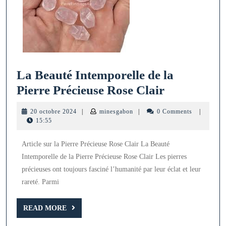
La Beauté Intemporelle de la
La
Pierre Précieuse Rose Clair
Beauté
20
minesgabon
20 octobre 2024
|
minesgabon
|
0 Comments
|
Intemporel
octobre
15:55
2024
de
Article sur la Pierre Précieuse Rose Clair La Beauté
la
Intemporelle de la Pierre Précieuse Rose Clair Les pierres
Pierre
précieuses ont toujours fasciné l’humanité par leur éclat et leur
Précieuse
rareté. Parmi
Rose
READ
Clair
READ MORE
MORE