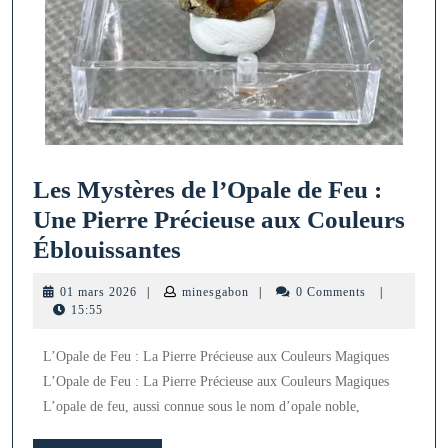
Les Mystères de l’Opale de Feu :
Une Pierre Précieuse aux Couleurs
Les
Éblouissantes
Mystères
01
minesgabon
01 mars 2026
|
minesgabon
|
0 Comments
|
de
mars
15:55
2026
l’Opale
L’Opale de Feu : La Pierre Précieuse aux Couleurs Magiques
de
L’Opale de Feu : La Pierre Précieuse aux Couleurs Magiques
Feu
L’opale de feu, aussi connue sous le nom d’opale noble,
: