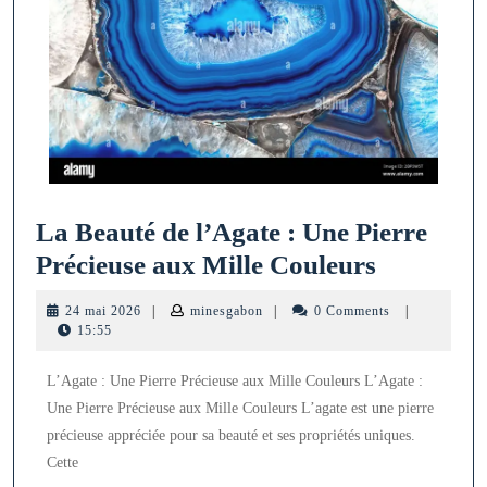
La Beauté de l’Agate : Une Pierre
La
Précieuse aux Mille Couleurs
Beauté
24
minesgabon
24 mai 2026
|
minesgabon
|
0 Comments
|
de
mai
15:55
2026
l’Agate
L’Agate : Une Pierre Précieuse aux Mille Couleurs L’Agate :
:
Une Pierre Précieuse aux Mille Couleurs L’agate est une pierre
Une
précieuse appréciée pour sa beauté et ses propriétés uniques.
Pierre
Cette