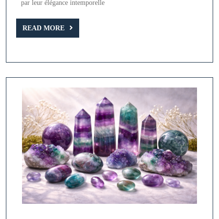
la
par leur élégance intemporelle
Pierre
Semi-
READ
READ MORE
MORE
Précieuse
Beige