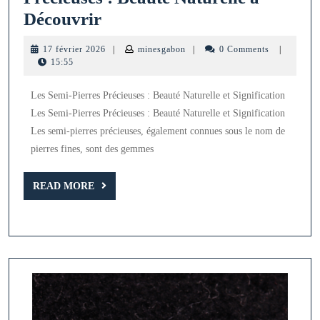
Les
Découvrir
Trésors
17
minesgabon
17 février 2026
|
minesgabon
|
0 Comments
|
des
février
15:55
2026
Semi-
Les Semi-Pierres Précieuses : Beauté Naturelle et Signification
Pierres
Les Semi-Pierres Précieuses : Beauté Naturelle et Signification
Précieuses
Les semi-pierres précieuses, également connues sous le nom de
:
pierres fines, sont des gemmes
Beauté
Naturelle
READ
READ MORE
MORE
à
Découvrir