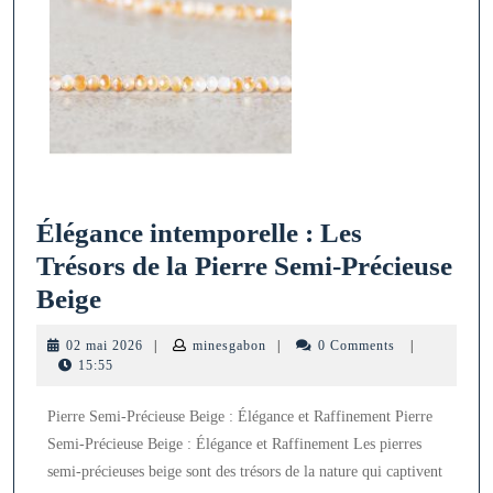
Élégance intemporelle : Les
Trésors de la Pierre Semi-Précieuse
Élégance
Beige
intemporelle
02
minesgabon
02 mai 2026
|
minesgabon
|
0 Comments
|
:
mai
15:55
2026
Les
Pierre Semi-Précieuse Beige : Élégance et Raffinement Pierre
Trésors
Semi-Précieuse Beige : Élégance et Raffinement Les pierres
de
semi-précieuses beige sont des trésors de la nature qui captivent