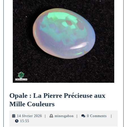
Opale : La Pierre Précieuse aux
Opale
Mille Couleurs
:
14
minesgabon
14 février 2026
|
minesgabon
|
0 Comments
|
La
février
15:55
2026