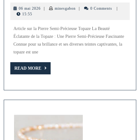
la
06
minesgabon
06 mai 2026
|
minesgabon
|
0 Comments
|
Beaut
mai
15:55
2026
Étince
Article sur la Pierre Semi-Précieuse Topaze La Beauté
de
Éclatante de la Topaze : Une Pierre Semi-Précieuse Fascinante
la
Connue pour sa brillance et ses diverses teintes captivantes, la
Pierre
topaze est une
Semi-
READ
Précie
READ MORE
MORE
Topaz