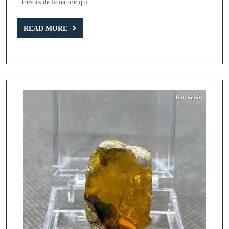
:
trésors de la nature qui
Émerveillez-
READ
vous
READ MORE
MORE
devant
leur
Éclat
Naturel