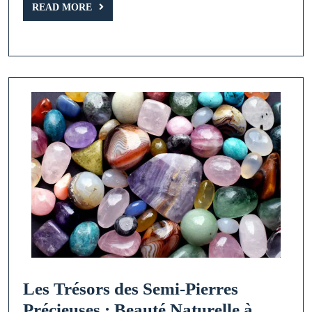
Une
READ
READ MORE
MORE
Pierre
Précieuse
aux
Couleurs
Éblouissantes
Les Trésors des Semi-Pierres
Précieuses : Beauté Naturelle à