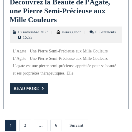
Découvrez la Beauté de l’Agate,
une Pierre Semi-Précieuse aux
Découvrez
Mille Couleurs
la
18
minesgabon
18 novembre 2025
|
minesgabon
|
0 Comments
Beauté
novembre
|
15:55
2025
de
L’Agate : Une Pierre Semi-Précieuse aux Mille Couleurs
l’Agate,
L’Agate : Une Pierre Semi-Précieuse aux Mille Couleurs
une
L’agate est une pierre semi-précieuse appréciée pour sa beauté
Pierre
et ses propriétés thérapeutiques. Elle
Semi-
READ
Précieuse
READ MORE
MORE
aux
Mille
Couleurs
Pagination
2
…
6
Suivant
1
des