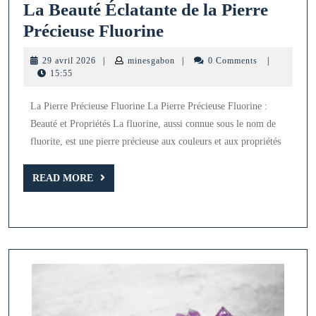
La Beauté Éclatante de la Pierre
La
Précieuse Fluorine
Beauté
29
minesgabon
29 avril 2026
|
minesgabon
|
0 Comments
|
Éclatante
avril
15:55
2026
de
La Pierre Précieuse Fluorine La Pierre Précieuse Fluorine :
la
Beauté et Propriétés La fluorine, aussi connue sous le nom de
Pierre
fluorite, est une pierre précieuse aux couleurs et aux propriétés
Précieuse
Fluorine
READ
READ MORE
MORE