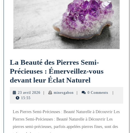
La Beauté des Pierres Semi-
Précieuses : Émerveillez-vous
La
devant leur Éclat Naturel
Beauté
23
minesgabon
23 avril 2026
|
minesgabon
|
0 Comments
|
des
avril
15:55
2026
Pierres
Les Pierres Semi-Précieuses : Beauté Naturelle à Découvrir Les
Semi-
Pierres Semi-Précieuses : Beauté Naturelle à Découvrir Les
Précieuses
pierres semi-précieuses, parfois appelées pierres fines, sont des