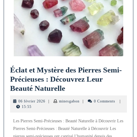
Éclat et Mystère des Pierres Semi-
Précieuses : Découvrez Leur
Éclat
Beauté Naturelle
et
06
minesgabon
06 février 2026
|
minesgabon
|
0 Comments
|
Mystère
février
15:55
2026
des
Les Pierres Semi-Précieuses : Beauté Naturelle à Découvrir Les
Pierres
Pierres Semi-Précieuses : Beauté Naturelle à Découvrir Les
Semi-
pierres semi-précieuses ont captivé l’humanité depuis des