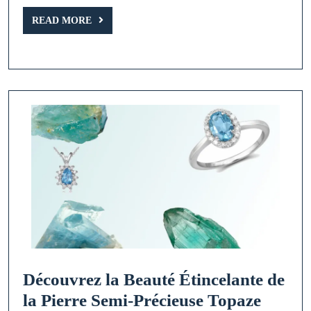
Précieuse
READ
aux
READ MORE
MORE
Mille
Couleurs
Découvrez la Beauté Étincelante de
Décou
la Pierre Semi-Précieuse Topaze