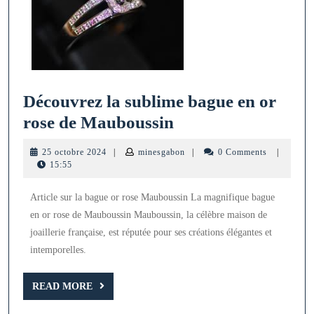
Découvrez la sublime bague en or
Découvrez
rose de Mauboussin
la
25
minesgabon
25 octobre 2024
|
minesgabon
|
0 Comments
|
sublime
octobre
15:55
2024
bague
Article sur la bague or rose Mauboussin La magnifique bague
en
en or rose de Mauboussin Mauboussin, la célèbre maison de
or
joaillerie française, est réputée pour ses créations élégantes et
rose
intemporelles.
de
READ
Mauboussin
READ MORE
MORE