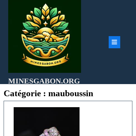
Skip
to
content
Ope
But
MINESGABON.ORG
Catégorie :
mauboussin