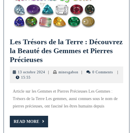
Les Trésors de la Terre : Découvrez
la Beauté des Gemmes et Pierres
Les
Précieuses
Trésors
13
minesgabon
13 octobre 2024
|
minesgabon
|
0 Comments
|
de
octobre
15:55
2024
la
Article sur les Gemmes et Pierres Précieuses Les Gemmes :
Terre
Trésors de la Terre Les gemmes, aussi connues sous le nom de
:
pierres précieuses, ont fasciné les êtres humains depuis
Découvrez
la
READ
READ MORE
MORE
Beauté