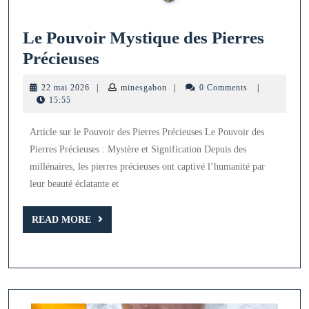
Le Pouvoir Mystique des Pierres
Le
Précieuses
Pouvoir
22
minesgabon
22 mai 2026
|
minesgabon
|
0 Comments
|
Mystique
mai
15:55
2026
des
Article sur le Pouvoir des Pierres Précieuses Le Pouvoir des
Pierres
Pierres Précieuses : Mystère et Signification Depuis des
Précieuses
millénaires, les pierres précieuses ont captivé l’humanité par
leur beauté éclatante et
READ
READ MORE
MORE