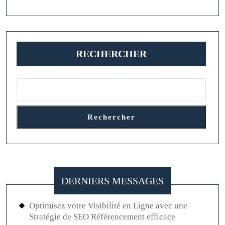
des
Gemmes
et
RECHERCHER
Pierres
Précieuses
Rechercher
DERNIERS MESSAGES
Optimisez votre Visibilité en Ligne avec une
Stratégie de SEO Référencement efficace