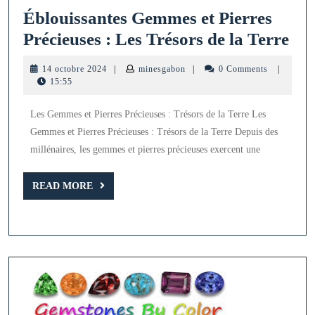
Éblouissantes Gemmes et Pierres
Ébl
Précieuses : Les Trésors de la Terre
Ge
14
minesgabon
14 octobre 2024
|
minesgabon
|
0 Comments
|
et
octobre
15:55
2024
Pie
Les Gemmes et Pierres Précieuses : Trésors de la Terre Les
Pré
Gemmes et Pierres Précieuses : Trésors de la Terre Depuis des
:
millénaires, les gemmes et pierres précieuses exercent une
Les
Tré
READ
READ MORE
MORE
de
la
Ter