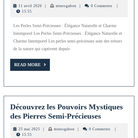
inte
11
minesgabon
11 avril 2026
|
minesgabon
|
0 Comments
|
:
avril
15:55
2026
Les
Les Perles Semi-Précieuses : Élégance Naturelle et Charme
Tré
Intemporel Les Perles Semi-Précieuses : Élégance Naturelle et
des
Charme Intemporel Les perles semi-précieuses sont des trésors
Perl
de la nature qui captivent depuis
Sem
READ
Préc
READ MORE
MORE
Découvrez les Pouvoirs Mystiques
Découvrez
des Pierres Semi-Précieuses
les
25
minesgabon
25 mai 2025
|
minesgabon
|
0 Comments
|
Pouvoirs
mai
15:55