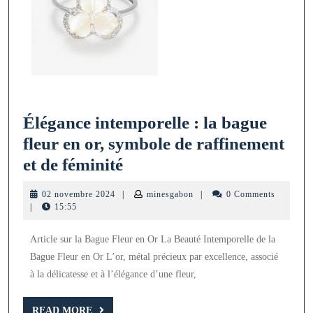
Élégance intemporelle : la bague
fleur en or, symbole de raffinement
Élégance
et de féminité
intemporelle
02
minesgabon
02 novembre 2024
|
minesgabon
|
0 Comments
:
novembre
|
15:55
2024
la
Article sur la Bague Fleur en Or La Beauté Intemporelle de la
bague
Bague Fleur en Or L’or, métal précieux par excellence, associé
fleur
à la délicatesse et à l’élégance d’une fleur,
en
or,
READ
READ MORE