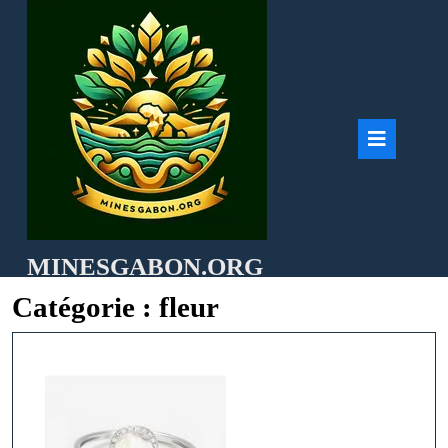
Skip
to
content
Ope
But
MINESGABON.ORG
Catégorie :
fleur