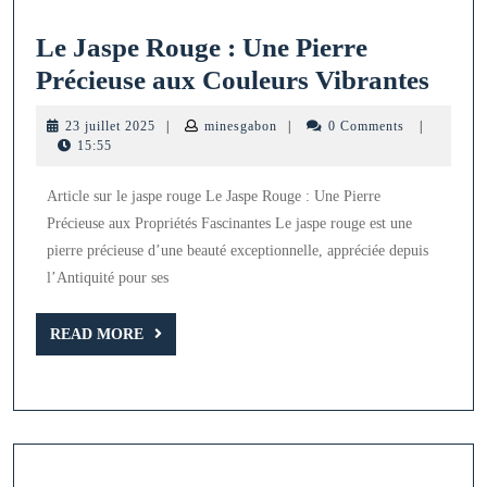
Le Jaspe Rouge : Une Pierre
Le
Précieuse aux Couleurs Vibrantes
Jasp
23
minesgabon
23 juillet 2025
|
minesgabon
|
0 Comments
|
Rou
juillet
15:55
2025
:
Article sur le jaspe rouge Le Jaspe Rouge : Une Pierre
Une
Précieuse aux Propriétés Fascinantes Le jaspe rouge est une
Pier
pierre précieuse d’une beauté exceptionnelle, appréciée depuis
Préc
l’Antiquité pour ses
aux
READ
Coul
READ MORE
MORE
Vibr