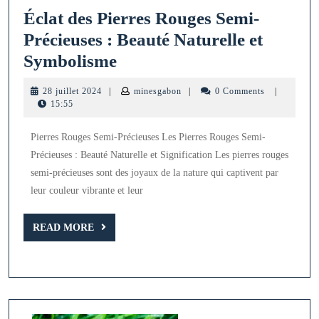
Éclat des Pierres Rouges Semi-
Précieuses : Beauté Naturelle et
Éclat
Symbolisme
des
28
minesgabon
28 juillet 2024
|
minesgabon
|
0 Comments
|
Pierres
juillet
15:55
2024
Rouges
Pierres Rouges Semi-Précieuses Les Pierres Rouges Semi-
Semi-
Précieuses : Beauté Naturelle et Signification Les pierres rouges
Précieuses
semi-précieuses sont des joyaux de la nature qui captivent par
:
leur couleur vibrante et leur
Beauté
READ
Naturelle
READ MORE
MORE
et
Symbolisme