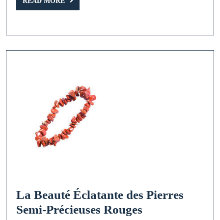
READ
aux
READ MORE
MORE
Reflets
Éblouissants
La Beauté Éclatante des Pierres
La
Semi-Précieuses Rouges