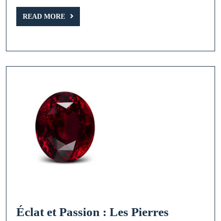
précieuse
READ
READ MORE
MORE
Éclat et Passion : Les Pierres