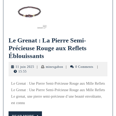
Le Grenat : La Pierre Semi-
Précieuse Rouge aux Reflets
Le
Éblouissants
Grenat
11
minesgabon
11 juin 2025
|
minesgabon
|
0 Comments
|
:
juin
15:55
2025
La
Le Grenat : Une Pierre Semi-Précieuse Rouge aux Mille Reflets
Pierre
Le Grenat : Une Pierre Semi-Précieuse Rouge aux Mille Reflets
Semi-
Le grenat, une pierre semi-précieuse d’une beauté envoûtante,
Précieuse
est connu
Rouge