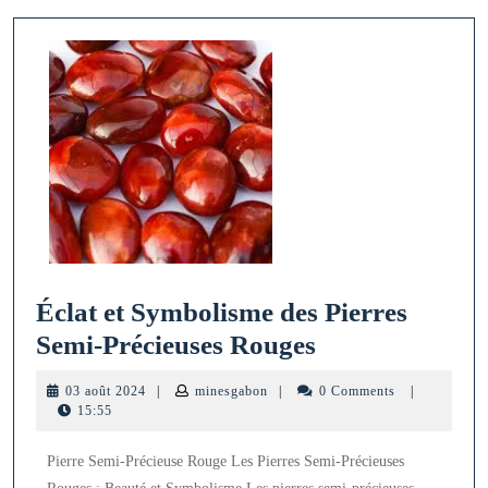
Éclat et Symbolisme des Pierres
Éclat
Semi-Précieuses Rouges
et
03
minesgabon
03 août 2024
|
minesgabon
|
0 Comments
|
Symbolisme
août
15:55
2024
des
Pierre Semi-Précieuse Rouge Les Pierres Semi-Précieuses
Pierres