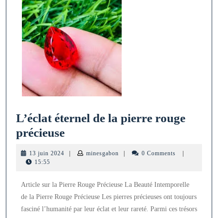
L’éclat éternel de la pierre rouge
L’éclat
précieuse
éternel
13
minesgabon
13 juin 2024
|
minesgabon
|
0 Comments
|
de
juin
15:55
2024
la
Article sur la Pierre Rouge Précieuse La Beauté Intemporelle
pierre
de la Pierre Rouge Précieuse Les pierres précieuses ont toujours
rouge
fasciné l’humanité par leur éclat et leur rareté. Parmi ces trésors