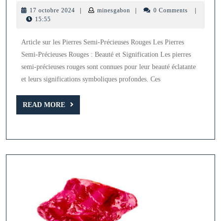
Beauté
17
minesgabon
17 octobre 2024
|
minesgabon
|
0 Comments
|
Éclatante
octobre
15:55
2024
des
Article sur les Pierres Semi-Précieuses Rouges Les Pierres
Pierres
Semi-Précieuses Rouges : Beauté et Signification Les pierres
Semi-
semi-précieuses rouges sont connues pour leur beauté éclatante
Précieuses
et leurs significations symboliques profondes. Ces
Rouges
READ
READ MORE
MORE