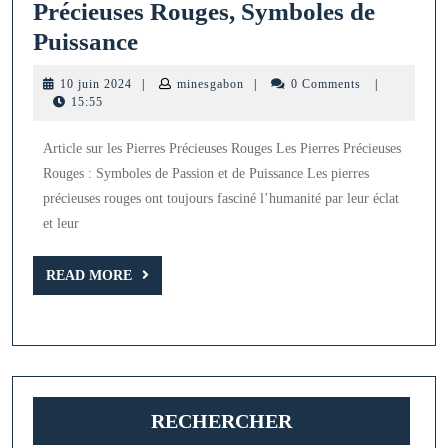
Précieuses Rouges, Symboles de
Éclat
Puissance
et
10
minesgabon
10 juin 2024
|
minesgabon
|
0 Comments
|
Passion
juin
15:55
2024
:
Article sur les Pierres Précieuses Rouges Les Pierres Précieuses
Les
Rouges : Symboles de Passion et de Puissance Les pierres
Pierres
précieuses rouges ont toujours fasciné l’humanité par leur éclat
Précieuses
et leur
Rouges,
Symboles
READ
READ MORE
MORE
de
Puissance
RECHERCHER