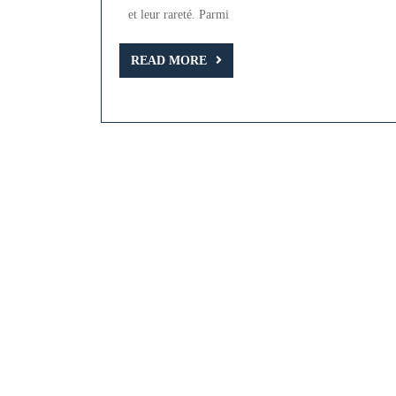
Précieuse
et leur rareté. Parmi
Rose
READ
Fushia,
READ MORE
MORE
Symbole
de
Passion
et
de
Raffinement