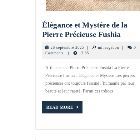
Élégance et Mystère de la
Éléga
Pierre Précieuse Fushia
et
26
minesgabon
26 septembre 2025
|
minesgabon
|
0
Myst
septembre
Comments
|
15:55
2025
de
Article sur la Pierre Précieuse Fushia La Pierre
la
Précieuse Fushia : Élégance et Mystère Les pierres
Pierr
précieuses ont toujours fasciné l’humanité par leur
Préci
beauté et leur rareté. Parmi ces trésors
Fushi
READ
READ MORE
MORE