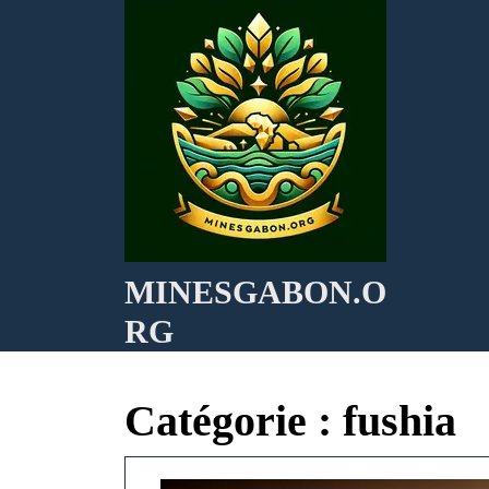
Skip
to
content
MINESGABON.O
RG
Catégorie :
fushia