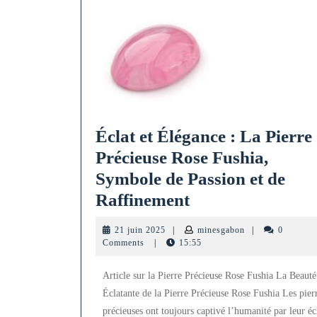
Éclat et Élégance : La Pierre
Précieuse Rose Fushia,
Symbole de Passion et de
Éclat
Raffinement
et
21
minesgabon
21 juin 2025
|
minesgabon
|
0
Élégance
juin
Comments
|
15:55
2025
:
Article sur la Pierre Précieuse Rose Fushia La Beauté
La
Éclatante de la Pierre Précieuse Rose Fushia Les pier
Pierre
précieuses ont toujours captivé l’humanité par leur éc