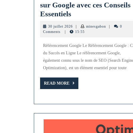
sur Google avec ces Conseils
Optimisez
Essentiels
votre
30
minesgabon
30 juillet 2026
|
minesgabon
|
0
Référencement
juillet
Comments
|
15:55
2026
sur
Référencement Google Le Référencement Google : C
Google
du Succès en Ligne Le référencement Google,
avec
également connu sous le nom de SEO (Search Engin
ces
Optimization), est un élément essentiel pour toute
Conseils
Essentiels
READ
READ MORE
MORE