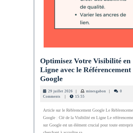
Optimisez Votre Visibilité en
Ligne avec le Référencement
Optimisez
Google
Votre
29
minesgabon
29 juillet 2026
|
minesgabon
|
0
Visibilité
juillet
Comments
|
15:55
2026
en
Article sur le Référencement Google Le Référenceme
Ligne
Google : Clé de la Visibilité en Ligne Le référencem
avec
sur Google est un élément crucial pour toute entrepri
le
cherchant à accroître sa