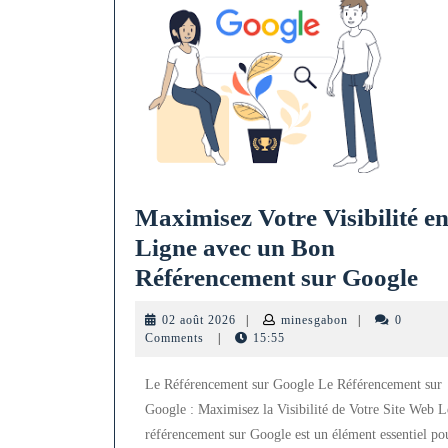
Maximisez Votre Visibilité e
Ligne avec un Bon
Ma
Référencement sur Google
Vo
02
minesgabon
02 août 2026
|
minesgabon
|
0
Vis
août
Comments
|
15:55
2026
en
Le Référencement sur Google Le Référencement sur
Li
Google : Maximisez la Visibilité de Votre Site Web L
av
référencement sur Google est un élément essentiel po