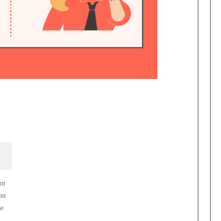
nt
ent
se