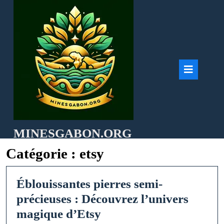
Skip
to
content
Ope
But
MINESGABON.ORG
Catégorie :
etsy
Éblouissantes pierres semi-
précieuses : Découvrez l’univers
Éblouissantes
magique d’Etsy