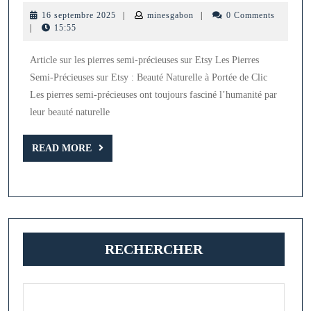
pierres
16
minesgabon
16 septembre 2025
|
minesgabon
|
0 Comments
semi-
septembre
|
15:55
2025
précieuses
Article sur les pierres semi-précieuses sur Etsy Les Pierres
:
Semi-Précieuses sur Etsy : Beauté Naturelle à Portée de Clic
Découvrez
Les pierres semi-précieuses ont toujours fasciné l’humanité par
l’univers
leur beauté naturelle
magique
READ
d’Etsy
READ MORE
MORE
RECHERCHER