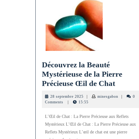
Découvrez la Beauté
Mystérieuse de la Pierre
Découv
Précieuse Œil de Chat
la
28
minesgabon
28 septembre 2025
|
minesgabon
|
0
Beauté
septembre
Comments
|
15:55
2025
Mystér
L’Œil de Chat : La Pierre Précieuse aux Reflets
de
Mystérieux L’Œil de Chat : La Pierre Précieuse aux
la
Reflets Mystérieux L’œil de chat est une pierre
Pierre