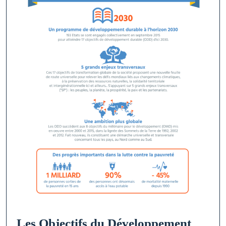
Les Objectifs du Développement