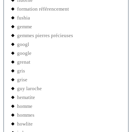
fluorite
formation référencement
fushia
gemme
gemmes pierres précieuses
googl
google
grenat
gris
grise
guy laroche
hematite
homme
hommes
howlite