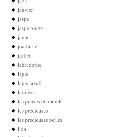
jade
janvier
jaspe
jaspe rouge
jaune
joaillerie
juillet
labradorite
lapis
lapis lazuli
larousse
les pierres du monde
les precieuses
les precieuses perles
lion