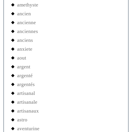
amethyste
ancien
ancienne
anciennes
anciens
anxiete
aout
argent
argenté
argentés
artisanal
artisanale
artisanaux
astro
aventurine