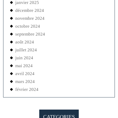
janvier 2025
décembre 2024
novembre 2024
octobre 2024
septembre 2024
août 2024
juillet 2024
juin 2024
mai 2024
avril 2024
mars 2024
février 2024
CATEGORIES