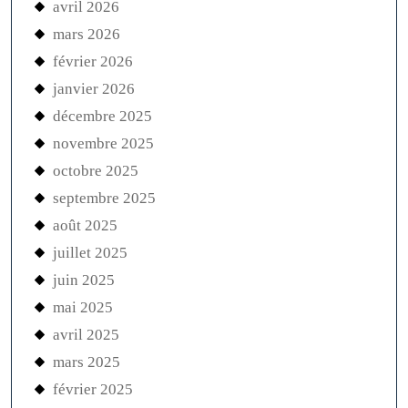
avril 2026
mars 2026
février 2026
janvier 2026
décembre 2025
novembre 2025
octobre 2025
septembre 2025
août 2025
juillet 2025
juin 2025
mai 2025
avril 2025
mars 2025
février 2025