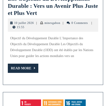
Durable : Vers un Avenir Plus Juste
Les
et Plus Vert
Objectifs
10
minesgabon
10 juillet 2026
|
minesgabon
|
0 Comments
|
du
juillet
15:55
2026
Développement
Objectif du Développement Durable L’Importance des
Durable
Objectifs du Développement Durable Les Objectifs du
:
Développement Durable (ODD) ont été établis par les Nations
Vers
Unies pour guider les actions mondiales vers un
un
READ
Avenir
READ MORE
MORE
Plus
Juste
et
Plus
Vert