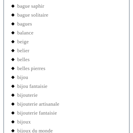
bague saphir
bague solitaire
bagues
balance
beige
belier
belles
belles pierres
bijou
bijou fantaisie
bijouterie
bijouterie artisanale
bijouterie fantaisie
bijoux
bijoux du monde