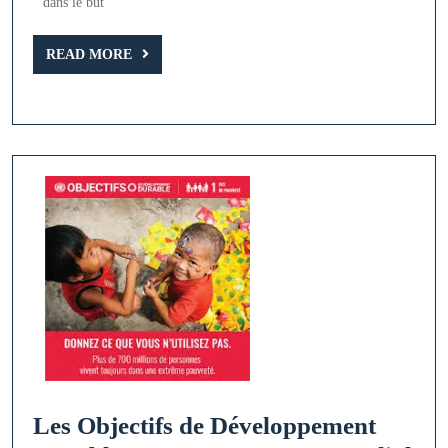
dans le but
Un
plan
READ
READ MORE
MORE
pour
un
avenir
meilleur
Les Objectifs de Développement