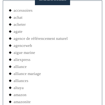
accessoires
achat
acheter
agate
agence de référencement naturel
agenceweb
aigue marine
aliexpress
alliance
alliance mariage
alliances
altaya
amazon
amazonite