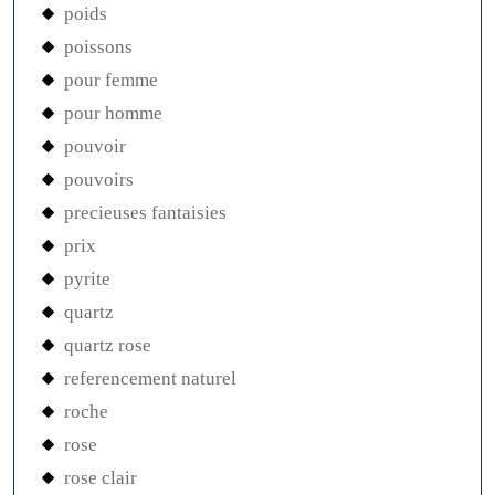
poids
poissons
pour femme
pour homme
pouvoir
pouvoirs
precieuses fantaisies
prix
pyrite
quartz
quartz rose
referencement naturel
roche
rose
rose clair