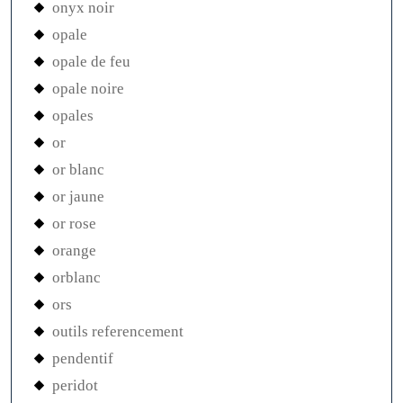
onyx noir
opale
opale de feu
opale noire
opales
or
or blanc
or jaune
or rose
orange
orblanc
ors
outils referencement
pendentif
peridot