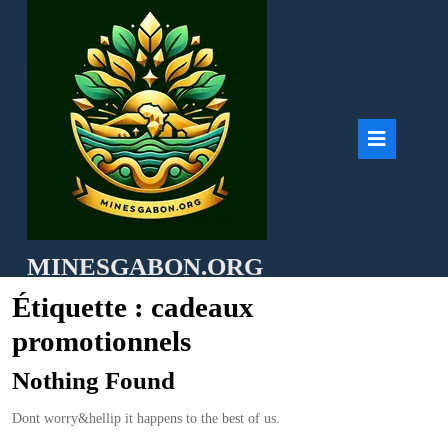
Skip
to
content
Ope
But
MINESGABON.ORG
Étiquette :
cadeaux
promotionnels
Nothing Found
Dont worry&hellip it happens to the best of us.