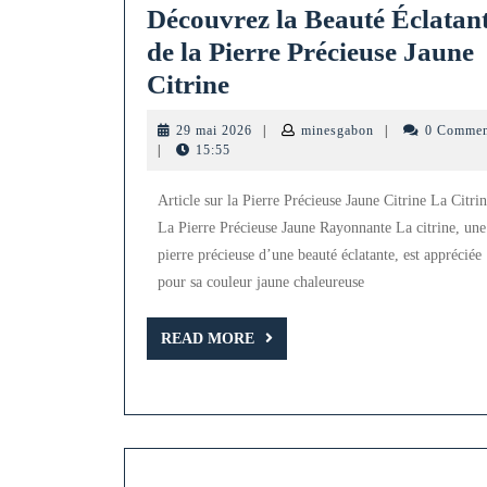
Découvrez la Beauté Éclatan
de la Pierre Précieuse Jaune
Découvrez
Citrine
la
29
minesgabon
29 mai 2026
|
minesgabon
|
0 Commen
Beauté
mai
|
15:55
2026
Éclatante
Article sur la Pierre Précieuse Jaune Citrine La Citrin
de
La Pierre Précieuse Jaune Rayonnante La citrine, une
la
pierre précieuse d’une beauté éclatante, est appréciée
Pierre
pour sa couleur jaune chaleureuse
Précieuse
Jaune
READ
READ MORE
MORE
Citrine