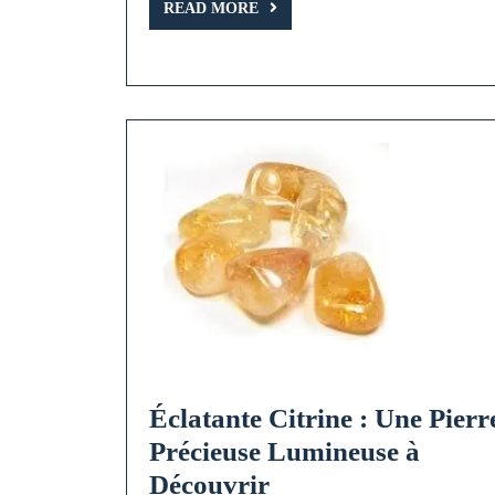
READ
Pi
READ MORE
MORE
Pr
Lu
et
Ch
Éclatante Citrine : Une Pierr
Précieuse Lumineuse à
Éclatante
Découvrir