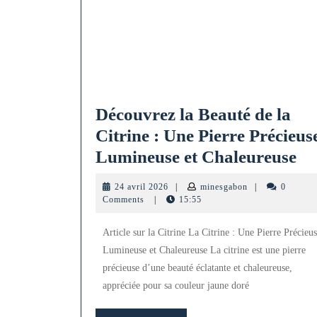
Découvrez la Beauté de la
Citrine : Une Pierre Précieus
Dé
Lumineuse et Chaleureuse
la
24
minesgabon
24 avril 2026
|
minesgabon
|
0
Be
avril
Comments
|
15:55
2026
de
Article sur la Citrine La Citrine : Une Pierre Précieu
la
Lumineuse et Chaleureuse La citrine est une pierre
Ci
précieuse d’une beauté éclatante et chaleureuse,
:
appréciée pour sa couleur jaune doré
Un