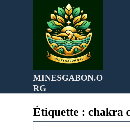
Skip
to
content
MINESGABON.O
RG
Étiquette :
chakra d