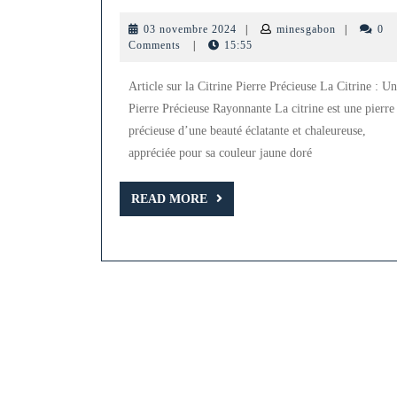
Citrine
03
minesgabon
03 novembre 2024
|
minesgabon
|
0
:
novembre
Comments
|
15:55
2024
Une
Article sur la Citrine Pierre Précieuse La Citrine : U
Pierre
Pierre Précieuse Rayonnante La citrine est une pierre
Précieuse
précieuse d’une beauté éclatante et chaleureuse,
Lumineuse
appréciée pour sa couleur jaune doré
à
Découvrir
READ
READ MORE
MORE