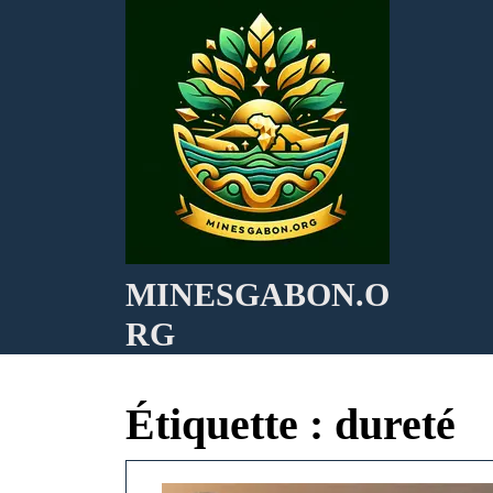
Skip
to
content
MINESGABON.O
RG
Étiquette :
dureté