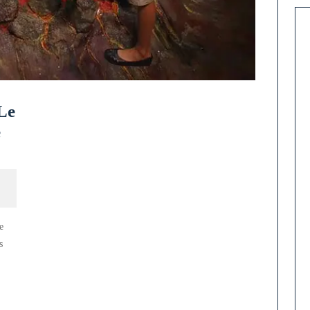
 Le
é
e
s