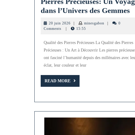
Pierres Précieuses: Un Voyag
E
dans l’Univers des Gemmes
d
20
minesgabon
20 juin 2026
|
minesgabon
|
0
l
juin
Comments
|
15:55
2026
Q
Qualité des Pierres Précieuses La Qualité des Pierres
d
Précieuses : Un Art à Découvrir Les pierres précieuse
P
ont fasciné l’humanité depuis des millénaires avec le
P
éclat, leur couleur et leur
U
READ
V
READ MORE
MORE
d
l
d
G