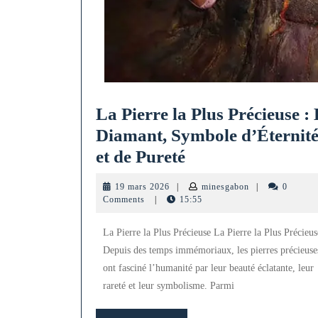
La Pierre la Plus Précieuse :
Diamant, Symbole d’Éternit
La
et de Pureté
Pierre
19
minesgabon
19 mars 2026
|
minesgabon
|
0
la
mars
Comments
|
15:55
2026
Plus
La Pierre la Plus Précieuse La Pierre la Plus Précieus
Précieuse
Depuis des temps immémoriaux, les pierres précieuse
:
ont fasciné l’humanité par leur beauté éclatante, leur
Le
rareté et leur symbolisme. Parmi
Diamant,