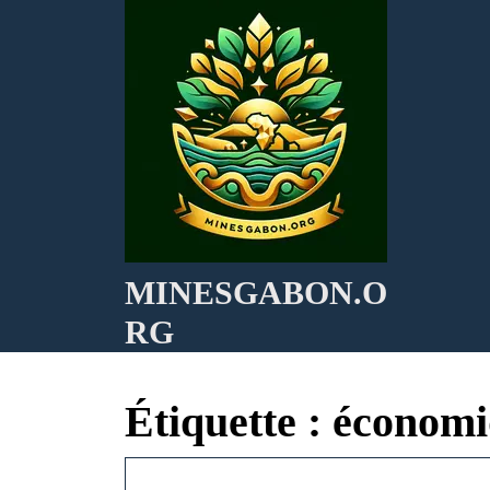
Skip
to
content
MINESGABON.O
RG
Étiquette :
économi