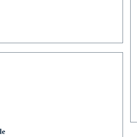
lité
s
le