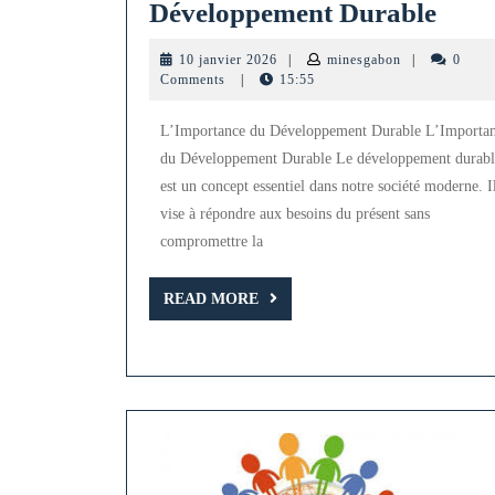
Vers
Développement Durable
un
10
minesgabon
10 janvier 2026
|
minesgabon
|
0
Aven
janvier
Comments
|
15:55
2026
Dura
L’Importance du Développement Durable L’Importa
:
du Développement Durable Le développement durabl
L’En
est un concept essentiel dans notre société moderne. I
de
vise à répondre aux besoins du présent sans
www
compromettre la
dans
READ
READ MORE
le
MORE
Déve
Dura