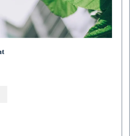
nt
r
ment