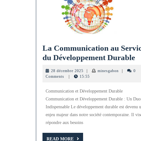
La Communication au Servi
L
du Développement Durable
C
28
minesgabon
28 décembre 2025
|
minesgabon
|
0
a
décembre
Comments
|
15:55
2025
S
Communication et Développement Durable
d
Communication et Développement Durable : Un Duo
D
Indispensable Le développement durable est devenu 
D
enjeu majeur dans notre société contemporaine. Il vis
répondre aux besoins
READ
READ MORE