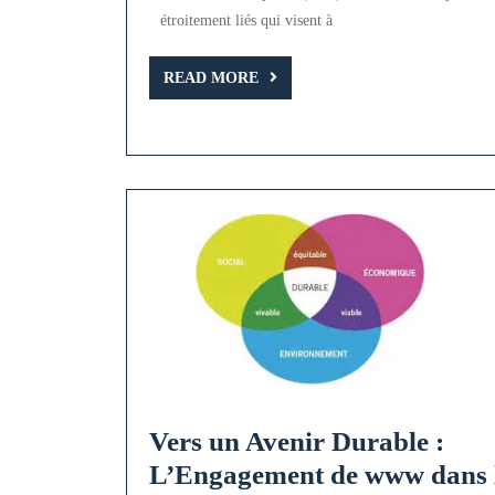
Responsabi
étroitement liés qui visent à
Sociale
READ
READ MORE
des
MORE
Entreprise
(RSE)
Vers un Avenir Durable :
L’Engagement de www dans 