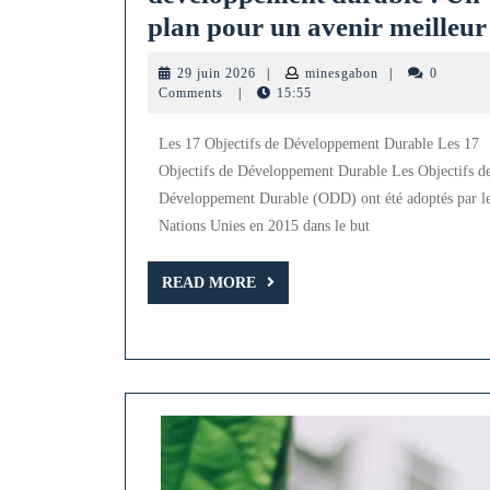
plan pour un avenir meilleur
29
minesgabon
29 juin 2026
|
minesgabon
|
0
juin
Comments
|
15:55
2026
Les 17 Objectifs de Développement Durable Les 17
Objectifs de Développement Durable Les Objectifs d
Développement Durable (ODD) ont été adoptés par l
Nations Unies en 2015 dans le but
READ
READ MORE
MORE