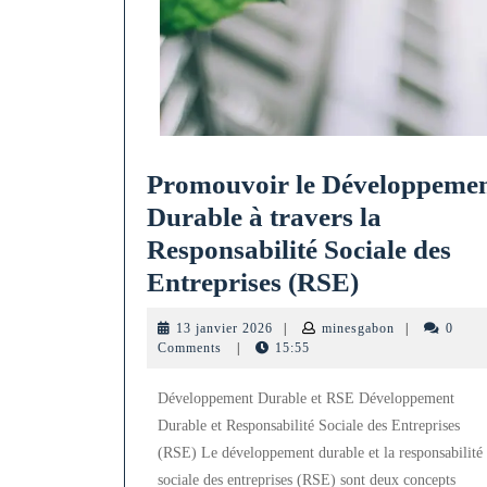
Promouvoir le Développeme
Durable à travers la
Responsabilité Sociale des
Promouvoi
Entreprises (RSE)
le
13
minesgabon
13 janvier 2026
|
minesgabon
|
0
Développe
janvier
Comments
|
15:55
2026
Durable
Développement Durable et RSE Développement
à
Durable et Responsabilité Sociale des Entreprises
travers
(RSE) Le développement durable et la responsabilité
la
sociale des entreprises (RSE) sont deux concepts