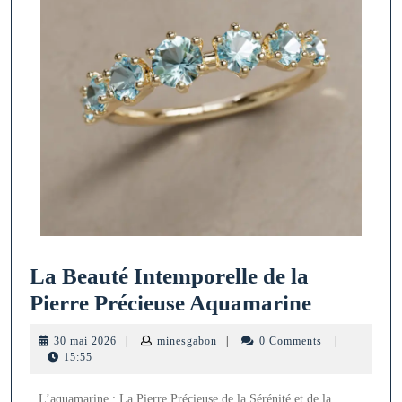
La Beauté Intemporelle de la
La
Pierre Précieuse Aquamarine
Beauté
30
minesgabon
30 mai 2026
|
minesgabon
|
0 Comments
|
Intempor
mai
15:55
2026
de
L’aquamarine : La Pierre Précieuse de la Sérénité et de la