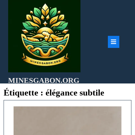
Skip
to
content
Ope
But
MINESGABON.ORG
Étiquette :
élégance subtile