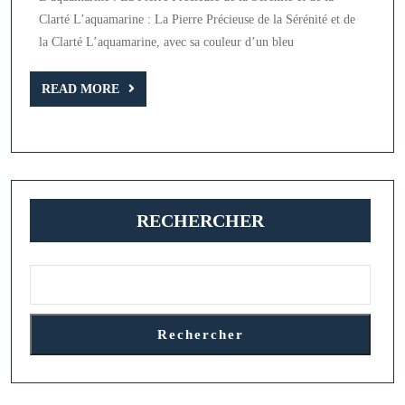
la
Clarté L’aquamarine : La Pierre Précieuse de la Sérénité et de
Pierre
la Clarté L’aquamarine, avec sa couleur d’un bleu
Précieuse
Aquamar
READ
READ MORE
MORE
RECHERCHER
Rechercher