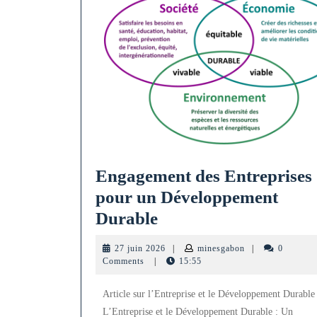
Engagement des Entreprises
pour un Développement
Engagement
Durable
des
27
minesgabon
27 juin 2026
|
minesgabon
|
0
Entreprises
juin
Comments
|
15:55
2026
pour
Article sur l’Entreprise et le Développement Durable
un
L’Entreprise et le Développement Durable : Un