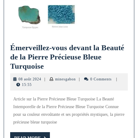
Émerveillez-vous devant la Beauté
de la Pierre Précieuse Bleue
Émerveillez-
Turquoise
vous
08
minesgabon
08 août 2024
|
minesgabon
|
0 Comments
|
devant
août
15:55
2024
la
Article sur la Pierre Précieuse Bleue Turquoise La Beauté
Beauté
Intemporelle de la Pierre Précieuse Bleue Turquoise Connue
de
pour sa couleur envoûtante et ses propriétés mystiques, la pierre
la
précieuse bleue turquoise
Pierre
READ