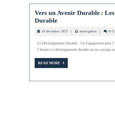
Vers un Avenir Durable : L
Vers
Durable
un
19
minesgabon
19 décembre 2025
|
minesgabon
|
0 C
Avenir
décembre
2025
Durable
Le Développement Durable : Un Engagement pour l
:
l’Avenir Le développement durable est un concept ess
Les
READ
READ MORE
Fondements
MORE
du
Développement
Durable