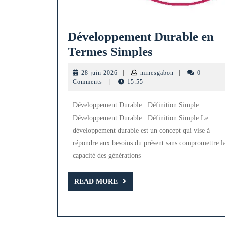
Développement Durable en
Développeme
Termes Simples
Durable
28
minesgabon
28 juin 2026
|
minesgabon
|
0
en
juin
Comments
|
15:55
2026
Termes
Développement Durable : Définition Simple
Simples
Développement Durable : Définition Simple Le
développement durable est un concept qui vise à
répondre aux besoins du présent sans compromettre l
capacité des générations
READ
READ MORE
MORE