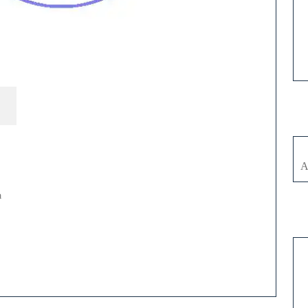
nt
A
a