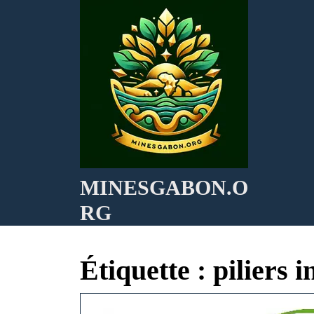
Skip
to
content
MINESGABON.O
RG
Étiquette :
piliers 