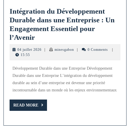
Intégration du Développement
Durable dans une Entreprise : Un
Engagement Essentiel pour
Intégration
l’Avenir
du
04
minesgabon
04 juillet 2026
|
minesgabon
|
0 Comments
|
Développement
juillet
15:55
2026
Durable
Développement Durable dans une Entreprise Développement
dans
Durable dans une Entreprise L’intégration du développement
une
durable au sein d’une entreprise est devenue une priorité
Entreprise
incontournable dans un monde où les enjeux environnementaux
:
Un
READ
READ MORE
MORE
Engagement
Essentiel