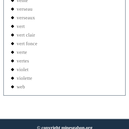
vente
verseau
verseaux
vert
vert clair
vert fonce
verte
vertes
violet
violette
web
© copyright minesgabon.org