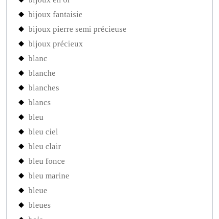
bijoux fantaisie
bijoux pierre semi précieuse
bijoux précieux
blanc
blanche
blanches
blancs
bleu
bleu ciel
bleu clair
bleu fonce
bleu marine
bleue
bleues