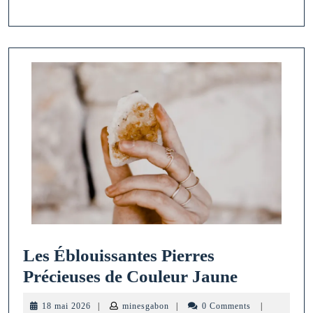
Chanc
Les Éblouissantes Pierres
Les
Précieuses de Couleur Jaune
Éblouissa
18
minesgabon
18 mai 2026
|
minesgabon
|
0 Comments
|