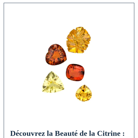
Découvrez la Beauté de la Citrine :