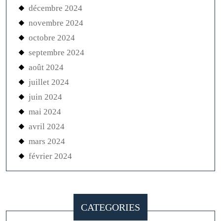
décembre 2024
novembre 2024
octobre 2024
septembre 2024
août 2024
juillet 2024
juin 2024
mai 2024
avril 2024
mars 2024
février 2024
CATEGORIES