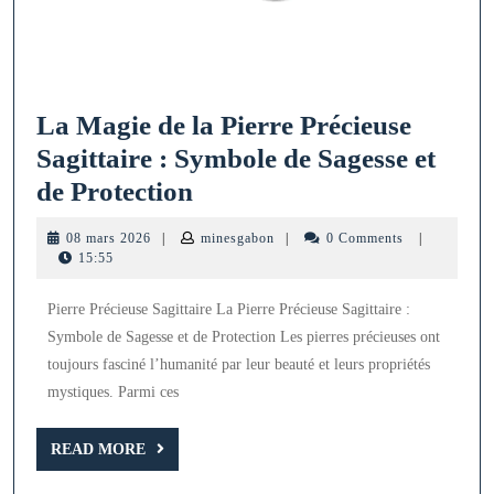
La Magie de la Pierre Précieuse
Sagittaire : Symbole de Sagesse et
La
de Protection
Magie
08
minesgabon
08 mars 2026
|
minesgabon
|
0 Comments
|
de
mars
15:55
2026
la
Pierre Précieuse Sagittaire La Pierre Précieuse Sagittaire :
Pierre
Symbole de Sagesse et de Protection Les pierres précieuses ont
Précieuse
toujours fasciné l’humanité par leur beauté et leurs propriétés
Sagittaire
mystiques. Parmi ces
:
READ
Symbole
READ MORE
MORE
de