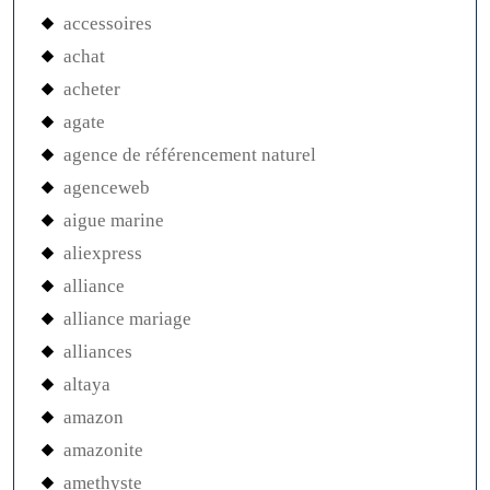
accessoires
achat
acheter
agate
agence de référencement naturel
agenceweb
aigue marine
aliexpress
alliance
alliance mariage
alliances
altaya
amazon
amazonite
amethyste