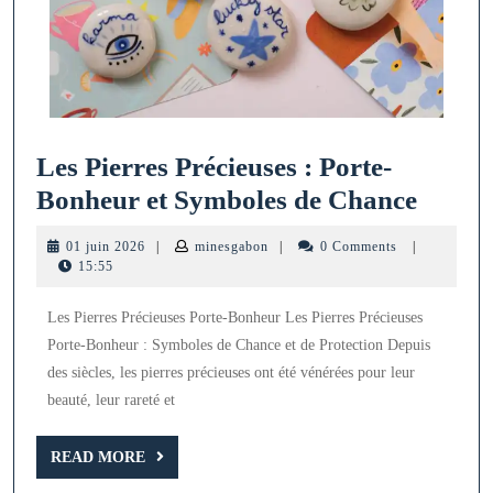
Les Pierres Précieuses : Porte-
Les
Bonheur et Symboles de Chance
Pierre
01
minesgabon
01 juin 2026
|
minesgabon
|
0 Comments
|
Précie
juin
15:55
2026
:
Les Pierres Précieuses Porte-Bonheur Les Pierres Précieuses
Porte-
Porte-Bonheur : Symboles de Chance et de Protection Depuis
Bonhe
des siècles, les pierres précieuses ont été vénérées pour leur
et
beauté, leur rareté et
Symbo
READ
de
READ MORE
MORE