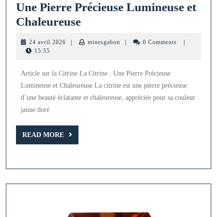
Une Pierre Précieuse Lumineuse et
Découvrez
Chaleureuse
la
24
minesgabon
24 avril 2026
|
minesgabon
|
0 Comments
|
Beauté
avril
15:55
2026
de
Article sur la Citrine La Citrine : Une Pierre Précieuse
la
Lumineuse et Chaleureuse La citrine est une pierre précieuse
Citrine
d’une beauté éclatante et chaleureuse, appréciée pour sa couleur
:
jaune doré
Une
READ
Pierre
READ MORE
MORE
Précieuse
Lumineuse
et
Chaleureuse