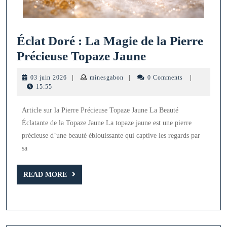
Éclat Doré : La Magie de la Pierre
Éclat
Précieuse Topaze Jaune
Doré
03
minesgabon
03 juin 2026
|
minesgabon
|
0 Comments
|
:
juin
15:55
2026
La
Article sur la Pierre Précieuse Topaze Jaune La Beauté
Magie
Éclatante de la Topaze Jaune La topaze jaune est une pierre
de
précieuse d’une beauté éblouissante qui captive les regards par
la
sa
Pierre
READ
Précieuse
READ MORE
MORE
Topaze
Jaune