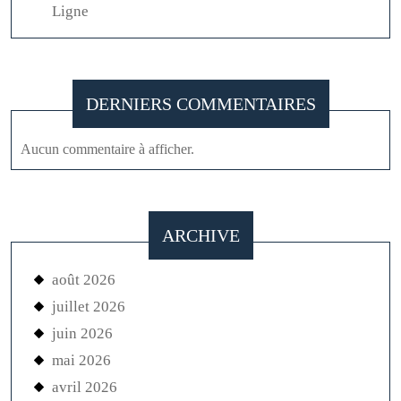
Ligne
DERNIERS COMMENTAIRES
Aucun commentaire à afficher.
ARCHIVE
août 2026
juillet 2026
juin 2026
mai 2026
avril 2026