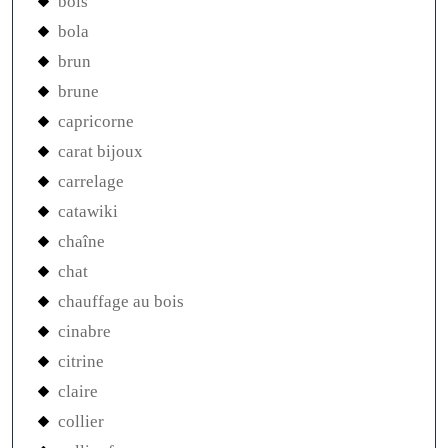
bois
bola
brun
brune
capricorne
carat bijoux
carrelage
catawiki
chaîne
chat
chauffage au bois
cinabre
citrine
claire
collier