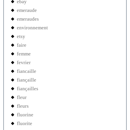
ebay
emeraude
emeraudes
environnement
etsy
faire
femme
fevrier
fiancaille
fiançaille
fiançailles
fleur
fleurs
fluorine
fluorite