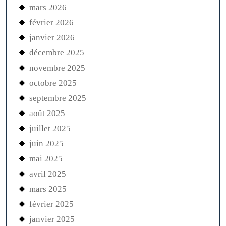
mars 2026
février 2026
janvier 2026
décembre 2025
novembre 2025
octobre 2025
septembre 2025
août 2025
juillet 2025
juin 2025
mai 2025
avril 2025
mars 2025
février 2025
janvier 2025