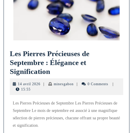
Les Pierres Précieuses de
Septembre : Élégance et
Les
Signification
Pierres
14
minesgabon
14 avril 2026
|
minesgabon
|
0 Comments
|
Précieuses
avril
15:55
2026
de
Les Pierres Précieuses de Septembre Les Pierres Précieuses de
Septembre
Septembre Le mois de septembre est associé à une magnifique
:
sélection de pierres précieuses, chacune offrant sa propre beauté
Élégance
et signification.