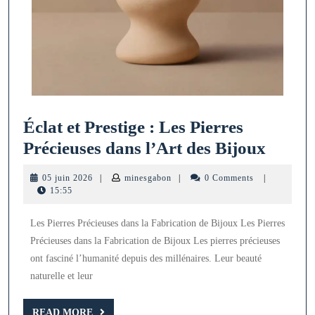
Éclat et Prestige : Les Pierres
Éclat
Précieuses dans l’Art des Bijoux
et
05
minesgabon
05 juin 2026
|
minesgabon
|
0 Comments
|
Presti
juin
15:55
2026
:
Les Pierres Précieuses dans la Fabrication de Bijoux Les Pierres
Les
Précieuses dans la Fabrication de Bijoux Les pierres précieuses
Pierre
ont fasciné l’humanité depuis des millénaires. Leur beauté
Précie
naturelle et leur
dans
READ
READ MORE