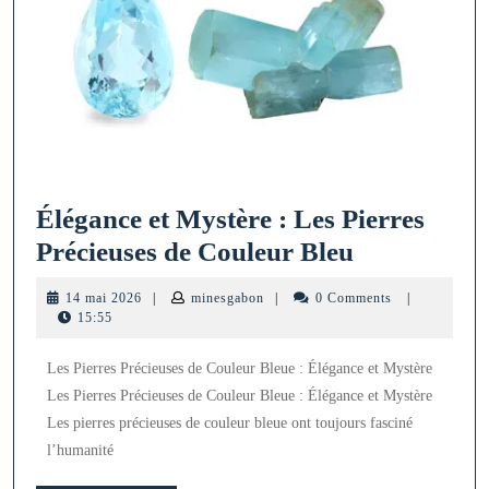
Élégance et Mystère : Les Pierres
Élégance
Précieuses de Couleur Bleu
et
14
minesgabon
14 mai 2026
|
minesgabon
|
0 Comments
|
Mystère
mai
15:55
2026
:
Les Pierres Précieuses de Couleur Bleue : Élégance et Mystère
Les
Les Pierres Précieuses de Couleur Bleue : Élégance et Mystère
Pierres
Les pierres précieuses de couleur bleue ont toujours fasciné
Précieuses
l’humanité
de