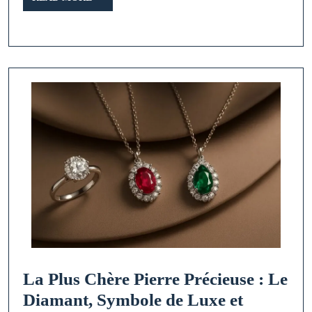
l’Art
MORE
des
Bijou
La Plus Chère Pierre Précieuse : Le
Diamant, Symbole de Luxe et