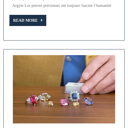
Plus
Argyle Les pierres précieuses ont toujours fasciné l’humanité
Chère
du
READ
READ MORE
MORE
Monde
:
Le
Diamant
Rose
Argyle