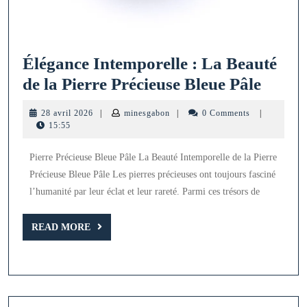
Élégance Intemporelle : La Beauté
Éléga
de la Pierre Précieuse Bleue Pâle
Intem
28
minesgabon
28 avril 2026
|
minesgabon
|
0 Comments
|
:
avril
15:55
2026
La
Pierre Précieuse Bleue Pâle La Beauté Intemporelle de la Pierre
Beaut
Précieuse Bleue Pâle Les pierres précieuses ont toujours fasciné
de
l’humanité par leur éclat et leur rareté. Parmi ces trésors de
la
Pierre
READ
READ MORE
MORE
Précie
Bleue
Pâle