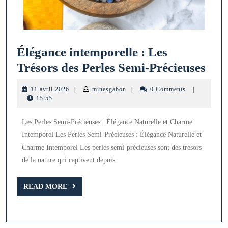
Élégance intemporelle : Les
Élé
Trésors des Perles Semi-Précieuses
inte
11
minesgabon
11 avril 2026
|
minesgabon
|
0 Comments
|
:
avril
15:55
2026
Les
Les Perles Semi-Précieuses : Élégance Naturelle et Charme
Tré
Intemporel Les Perles Semi-Précieuses : Élégance Naturelle et
des
Charme Intemporel Les perles semi-précieuses sont des trésors
Perl
de la nature qui captivent depuis
Sem
READ
Préc
READ MORE
MORE