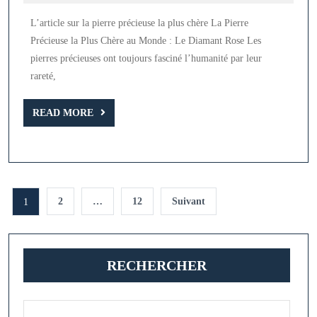
2026
Précieuse
L’article sur la pierre précieuse la plus chère La Pierre
la
Précieuse la Plus Chère au Monde : Le Diamant Rose Les
Plus
pierres précieuses ont toujours fasciné l’humanité par leur
Chère
rareté,
au
Monde
READ
READ MORE
MORE
:
Le
Diamant
Pagination
Rose
2
…
12
Suivant
1
des
publications
RECHERCHER