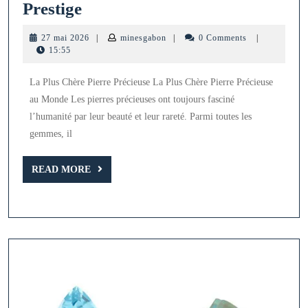
La
Prestige
Plus
27
minesgabon
27 mai 2026
|
minesgabon
|
0 Comments
|
Chère
mai
15:55
2026
Pierre
La Plus Chère Pierre Précieuse La Plus Chère Pierre Précieuse
Précieuse
au Monde Les pierres précieuses ont toujours fasciné
:
l’humanité par leur beauté et leur rareté. Parmi toutes les
Le
gemmes, il
Diamant,
Symbole
READ
READ MORE
MORE
de
Luxe
et
Prestige