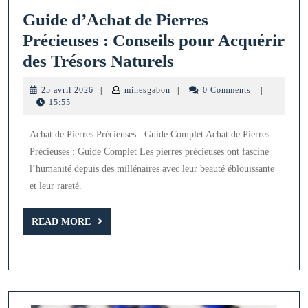
Guide d’Achat de Pierres
Précieuses : Conseils pour Acquérir
Guide
des Trésors Naturels
d’Achat
25
minesgabon
25 avril 2026
|
minesgabon
|
0 Comments
|
de
avril
15:55
2026
Pierres
Achat de Pierres Précieuses : Guide Complet Achat de Pierres
Précieuses
Précieuses : Guide Complet Les pierres précieuses ont fasciné
:
l’humanité depuis des millénaires avec leur beauté éblouissante
Conseils
et leur rareté.
pour
READ
Acquérir
READ MORE
MORE
des
Trésors
Naturels