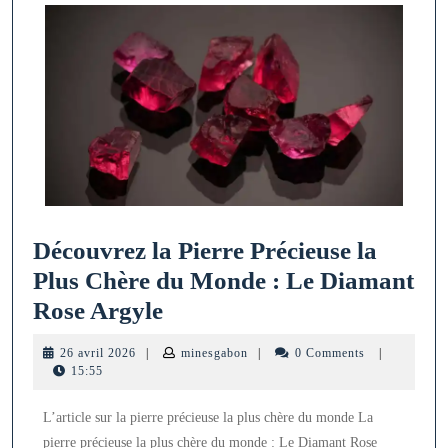
Découvrez la Pierre Précieuse la
Plus Chère du Monde : Le Diamant
Découvrez
Rose Argyle
la
26
minesgabon
26 avril 2026
|
minesgabon
|
0 Comments
|
Pierre
avril
15:55
2026
Précieuse
L’article sur la pierre précieuse la plus chère du monde La
la
pierre précieuse la plus chère du monde : Le Diamant Rose