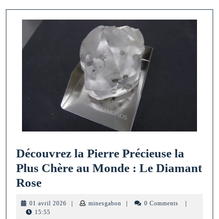
Découvrez la Pierre Précieuse la
Plus Chère au Monde : Le Diamant
Découvrez
Rose
la
01
minesgabon
01 avril 2026
|
minesgabon
|
0 Comments
|
Pierre
avril
15:55