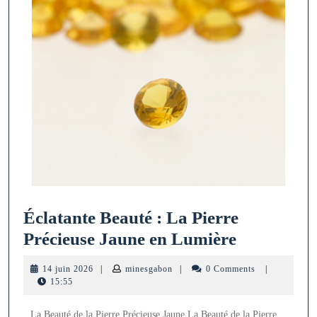
Éclatante Beauté : La Pierre
Éclatante
Précieuse Jaune en Lumière
Beauté
14
minesgabon
14 juin 2026
|
minesgabon
|
0 Comments
|
:
juin
15:55
2026
La
La Beauté de la Pierre Précieuse Jaune La Beauté de la Pierre