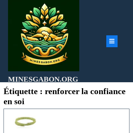
Skip
to
content
Ope
But
MINESGABON.ORG
Étiquette :
renforcer la confiance
en soi