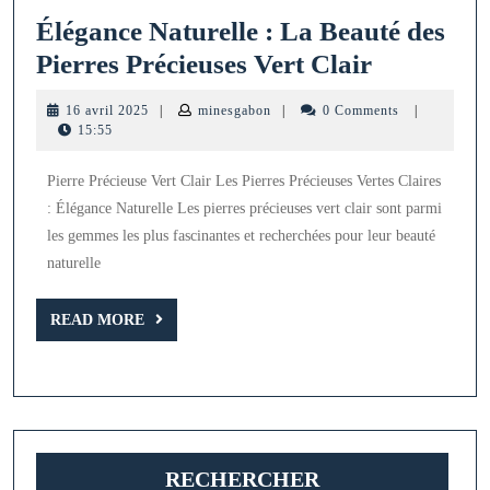
Élégance Naturelle : La Beauté des
Élégance
Pierres Précieuses Vert Clair
Naturelle
16
minesgabon
16 avril 2025
|
minesgabon
|
0 Comments
|
:
avril
15:55
2025
La
Pierre Précieuse Vert Clair Les Pierres Précieuses Vertes Claires
Beauté
: Élégance Naturelle Les pierres précieuses vert clair sont parmi
des
les gemmes les plus fascinantes et recherchées pour leur beauté
Pierres
naturelle
Précieuse
READ
Vert
READ MORE
MORE
Clair
RECHERCHER