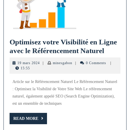
Optimisez votre Visibilité en Ligne
Optimis
avec le Référencement Naturel
votre
19
minesgabon
19 mars 2024
|
minesgabon
|
0 Comments
|
Visibilit
mars
15:55
2024
en
Article sur le Référencement Naturel Le Référencement Naturel
Ligne
: Optimisez la Visibilité de Votre Site Web Le référencement
avec
naturel, également appelé SEO (Search Engine Optimization),
le
est un ensemble de techniques
Référen
READ
Naturel
READ MORE
MORE