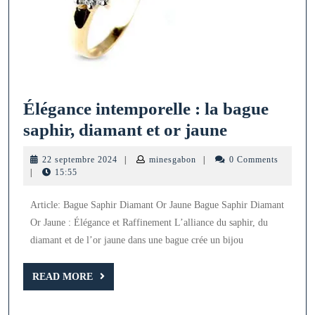
Élégance intemporelle : la bague
Élégance
saphir, diamant et or jaune
intemporell
22
minesgabon
22 septembre 2024
|
minesgabon
|
0 Comments
:
septembre
|
15:55
2024
la
Article: Bague Saphir Diamant Or Jaune Bague Saphir Diamant
bague
Or Jaune : Élégance et Raffinement L’alliance du saphir, du
saphir,
diamant et de l’or jaune dans une bague crée un bijou
diamant
et
READ
READ MORE
MORE
or