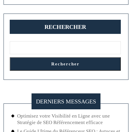
jaune
RECHERCHER
Rechercher
DERNIERS MESSAGES
Optimisez votre Visibilité en Ligne avec une
Stratégie de SEO Référencement efficace
Le Guide Ultime du Référenceur SEO : Astuces et