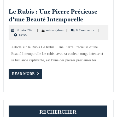
Le Rubis : Une Pierre Précieuse
Le
d’une Beauté Intemporelle
Rubis
08
minesgabon
08 juin 2025
|
minesgabon
|
0 Comments
|
:
juin
15:55
2025
Une
Article sur le Rubis Le Rubis : Une Pierre Précieuse d’une
Pierre
Beauté Intemporelle Le rubis, avec sa couleur rouge intense et
Précieuse
sa brillance captivante, est l’une des pierres précieuses les
d’une
Beauté
READ
READ MORE
MORE
Intemporell
RECHERCHER