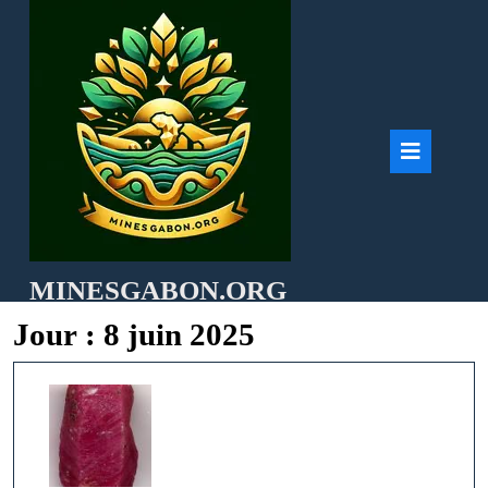
Skip
to
content
Ope
But
MINESGABON.ORG
Jour :
8 juin 2025