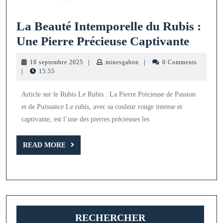
La Beauté Intemporelle du Rubis :
La
Une Pierre Précieuse Captivante
Beaut
18
minesgabon
18 septembre 2025
|
minesgabon
|
0 Comments
Intemp
septembre
|
15:55
2025
du
Article sur le Rubis Le Rubis : La Pierre Précieuse de Passion
Rubis
et de Puissance Le rubis, avec sa couleur rouge intense et
:
captivante, est l’une des pierres précieuses les
Une
Pierre
READ
READ MORE
MORE
Précie
Capti
RECHERCHER