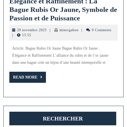
Élégance et Raffinement : La
Bague Rubis Or Jaune, Symbole de
Élégance
Passion et de Puissance
et
29
minesgabon
29 novembre 2025
|
minesgabon
|
0 Comments
Raffinement
novembre
|
15:55
2025
:
Article: Bague Rubis Or Jaune Bague Rubis Or Jaune :
La
Élégance et Raffinement L’alliance du rubis et de l’or jaune
Bague
dans une bague crée un bijou d’une beauté intemporelle et
Rubis
Or
READ
READ MORE
MORE
Jaune,
Symbole
de
Passion
RECHERCHER
et