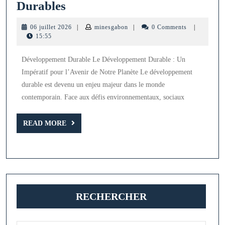
Promouvoir
Durables
le
06
minesgabon
06 juillet 2026
|
minesgabon
|
0 Comments
|
Développement
juillet
15:55
2026
Durable
Développement Durable Le Développement Durable : Un
pour
Impératif pour l’Avenir de Notre Planète Le développement
des
durable est devenu un enjeu majeur dans le monde
Pratiques
contemporain. Face aux défis environnementaux, sociaux
Durables
READ
READ MORE
MORE
RECHERCHER