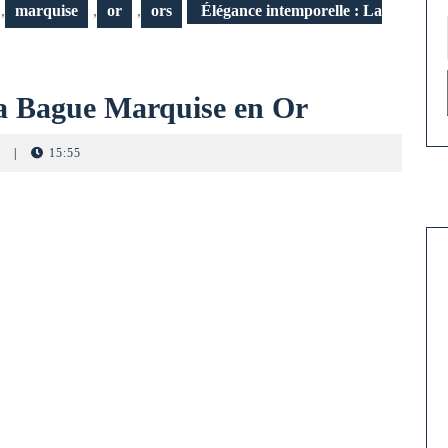
,
marquise
,
or
,
ors
Élégance intemporelle : La
Élégance
La Bague Marquise en Or
intemporel
s
|
15:55
:
La
Bague
Marquise
en
Or