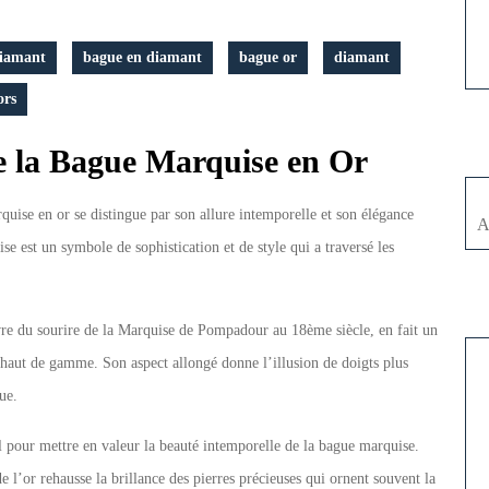
iamant
bague en diamant
bague or
diamant
ors
e la Bague Marquise en Or
rquise en or se distingue par son allure intemporelle et son élégance
A
se est un symbole de sophistication et de style qui a traversé les
èvre du sourire de la Marquise de Pompadour au 18ème siècle, en fait un
x haut de gamme. Son aspect allongé donne l’illusion de doigts plus
ue.
l pour mettre en valeur la beauté intemporelle de la bague marquise.
e l’or rehausse la brillance des pierres précieuses qui ornent souvent la