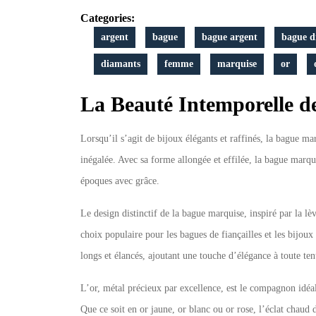
Categories:
argent
bague
bague argent
bague d
diamants
femme
marquise
or
La Beauté Intemporelle d
Lorsqu’il s’agit de bijoux élégants et raffinés, la bague ma
inégalée. Avec sa forme allongée et effilée, la bague marqui
époques avec grâce.
Le design distinctif de la bague marquise, inspiré par la l
choix populaire pour les bagues de fiançailles et les bijou
longs et élancés, ajoutant une touche d’élégance à toute ten
L’or, métal précieux par excellence, est le compagnon idéa
Que ce soit en or jaune, or blanc ou or rose, l’éclat chaud d