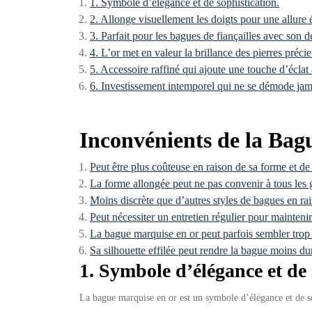
1. Symbole d’élégance et de sophistication.
2. Allonge visuellement les doigts pour une allure 
3. Parfait pour les bagues de fiançailles avec son 
4. L’or met en valeur la brillance des pierres précie
5. Accessoire raffiné qui ajoute une touche d’éclat 
6. Investissement intemporel qui ne se démode jam
Inconvénients de la Ba
Peut être plus coûteuse en raison de sa forme et de 
La forme allongée peut ne pas convenir à tous les 
Moins discrète que d’autres styles de bagues en rais
Peut nécessiter un entretien régulier pour maintenir 
La bague marquise en or peut parfois sembler trop 
Sa silhouette effilée peut rendre la bague moins du
1. Symbole d’élégance et de 
La bague marquise en or est un symbole d’élégance et de sop