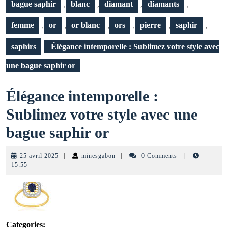
bague saphir
,
blanc
,
diamant
,
diamants
,
femme
,
or
,
or blanc
,
ors
,
pierre
,
saphir
,
saphirs
Élégance intemporelle : Sublimez votre style avec
une bague saphir or
Élégance intemporelle :
Sublimez votre style avec une
Élégance
bague saphir or
intemporelle
25
minesgabon
25 avril 2025
|
minesgabon
|
0 Comments
|
:
avril
15:55
2025
Sublimez
votre
style
Categories: