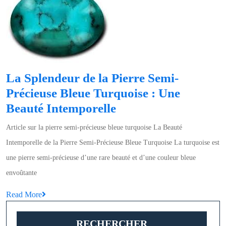
blanc
moderne
La Splendeur de la Pierre Semi-
Précieuse Bleue Turquoise : Une
La
Beauté Intemporelle
Splendeur
Article sur la pierre semi-précieuse bleue turquoise La Beauté
de
Intemporelle de la Pierre Semi-Précieuse Bleue Turquoise La turquoise est
la
une pierre semi-précieuse d’une rare beauté et d’une couleur bleue
Pierre
envoûtante
Semi-
Read
Read More
Précieuse
More
Bleue
RECHERCHER