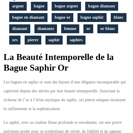
avec
argent
bague
bague argent
bague diamant
une
bague en diamant
bague or
bague saphir
blanc
bague
diamant
diamants
femme
or
or blanc
saphir
ors
pierre
saphir
saphirs
or
La Beauté Intemporelle de la
Bague Saphir Or
Les bagues en saphir or sont des bijoux d’une élégance incomparable qui
captivent depuis des siècles par leur beauté intemporelle. Associant la
richesse de l’or à l’éclat mystique du saphir, ces pièces uniques incarnent
le raffinement et la sophistication.
Le saphir, avec sa couleur bleue profonde et envoûtante, est une pierre
précieuse prisée pour sa symbolique de vérité, de fidélité et de sagesse.