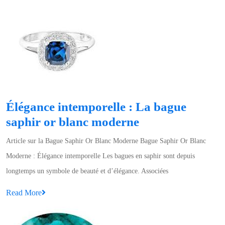
mains
More
avec
nos
bagues
en
pierres
semi-
précieuses
Élégance intemporelle : La bague
Élégance
saphir or blanc moderne
intemporelle
Article sur la Bague Saphir Or Blanc Moderne Bague Saphir Or Blanc
:
Moderne : Élégance intemporelle Les bagues en saphir sont depuis
La
longtemps un symbole de beauté et d’élégance. Associées
bague
Read
Read More
saphir
More
or