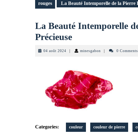
rouges
La Beauté Intemporelle de la Pierre
La Beauté Intemporelle de
La
Précieuse
Beauté
04
minesgabon
04 août 2024
|
minesgabon
|
0 Comment
Intemporelle
août
2024
de
la
Pierre
Rouge
Semi-
Précieuse
Categories:
couleur
couleur de pierre
c