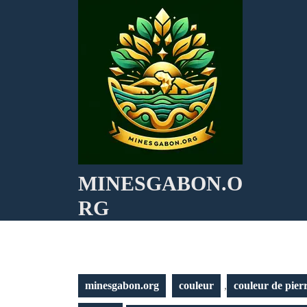
Skip
to
content
MINESGABON.O
RG
minesgabon.org
couleur
,
couleur de pier