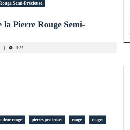
 Rouge Semi-Précieuse
 la Pierre Rouge Semi-
s
|
15:55
ouleur rouge
pierres precieuses
rouge
rouges