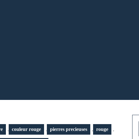
re
,
couleur rouge
,
pierres precieuses
,
rouge
,