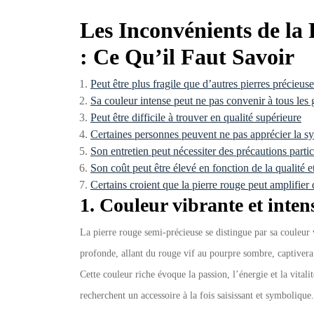
Les Inconvénients de la
: Ce Qu’il Faut Savoir
Peut être plus fragile que d’autres pierres précieuse
Sa couleur intense peut ne pas convenir à tous les 
Peut être difficile à trouver en qualité supérieure
Certaines personnes peuvent ne pas apprécier la sy
Son entretien peut nécessiter des précautions parti
Son coût peut être élevé en fonction de la qualité et 
Certains croient que la pierre rouge peut amplifier 
1. Couleur vibrante et intens
La pierre rouge semi-précieuse se distingue par sa couleur v
profonde, allant du rouge vif au pourpre sombre, captivera 
Cette couleur riche évoque la passion, l’énergie et la vital
recherchent un accessoire à la fois saisissant et symbolique.