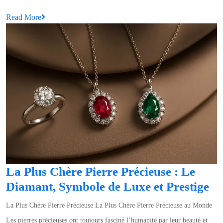
Bague
Read
Read More
Solitaire
More
Diamant
en
Or
Blanc
La Plus Chère Pierre Précieuse : Le
L
Diamant, Symbole de Luxe et Prestige
Pl
La Plus Chère Pierre Précieuse La Plus Chère Pierre Précieuse au Monde
Ch
Les pierres précieuses ont toujours fasciné l’humanité par leur beauté et