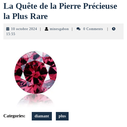
La Quête de la Pierre Précieuse
La
la Plus Rare
Quête
10
minesgabon
10 octobre 2024
|
minesgabon
|
0 Comments
|
de
octobre
15:55
2024
la
Pierre
Précieuse
la
Plus
Rare
Categories:
diamant
plus