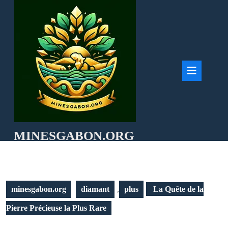
Skip
to
content
Ope
But
MINESGABON.ORG
minesgabon.org
diamant
,
plus
La Quête de la
Pierre Précieuse la Plus Rare