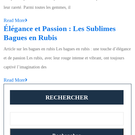
Pi
leur rareté. Parmi toutes les gemmes, il
Pr
Read
Read More
:
Élégance et Passion : Les Sublimes
More
Le
Élégance
Bagues en Rubis
Di
et
Sy
Article sur les bagues en rubis Les bagues en rubis : une touche d’élégance
Passion
de
et de passion Les rubis, avec leur rouge intense et vibrant, ont toujours
:
Lu
captivé l’imagination des
Les
et
Read
Read More
Sublimes
Pr
More
Bagues
RECHERCHER
en
Rubis