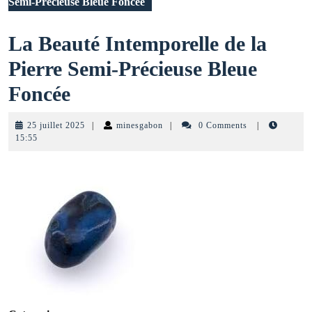
Semi-Précieuse Bleue Foncée
La Beauté Intemporelle de la
Pierre Semi-Précieuse Bleue
La
Foncée
Beauté
25
minesgabon
25 juillet 2025
|
minesgabon
|
0 Comments
|
Intemporelle
juillet
15:55
2025
de
la
Pierre
Semi-
Précieuse
Bleue