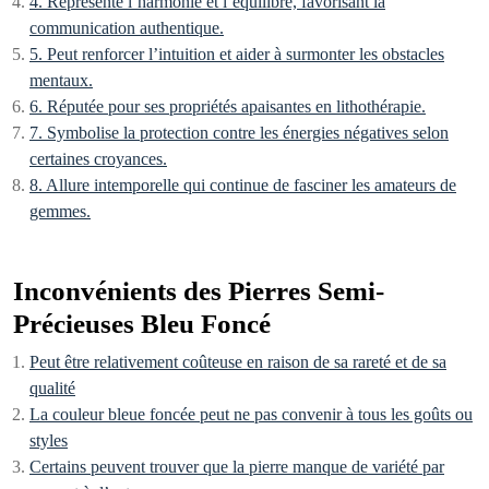
4. Représente l’harmonie et l’équilibre, favorisant la
communication authentique.
5. Peut renforcer l’intuition et aider à surmonter les obstacles
mentaux.
6. Réputée pour ses propriétés apaisantes en lithothérapie.
7. Symbolise la protection contre les énergies négatives selon
certaines croyances.
8. Allure intemporelle qui continue de fasciner les amateurs de
gemmes.
Inconvénients des Pierres Semi-
Précieuses Bleu Foncé
Peut être relativement coûteuse en raison de sa rareté et de sa
qualité
La couleur bleue foncée peut ne pas convenir à tous les goûts ou
styles
Certains peuvent trouver que la pierre manque de variété par