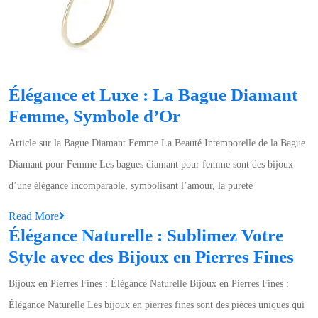
Élégance et Luxe : La Bague Diamant
Élégance
Femme, Symbole d’Or
et
Article sur la Bague Diamant Femme La Beauté Intemporelle de la Bague
Luxe
Diamant pour Femme Les bagues diamant pour femme sont des bijoux
:
d’une élégance incomparable, symbolisant l’amour, la pureté
La
Read
Read More
Bague
Élégance Naturelle : Sublimez Votre
More
Diamant
Él
Style avec des Bijoux en Pierres Fines
Femme,
Nat
Symbole
Bijoux en Pierres Fines : Élégance Naturelle Bijoux en Pierres Fines :
:
d’Or
Élégance Naturelle Les bijoux en pierres fines sont des pièces uniques qui