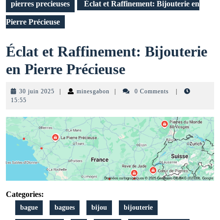
pierres precieuses
Éclat et Raffinement: Bijouterie en
Pierre Précieuse
Éclat et Raffinement: Bijouterie
Éclat
en Pierre Précieuse
et
30
minesgabon
30 juin 2025
|
minesgabon
|
0 Comments
|
Raffinement:
juin
15:55
2025
Bijouterie
en
Pierre
Précieuse
Categories:
bague
bagues
bijou
bijouterie