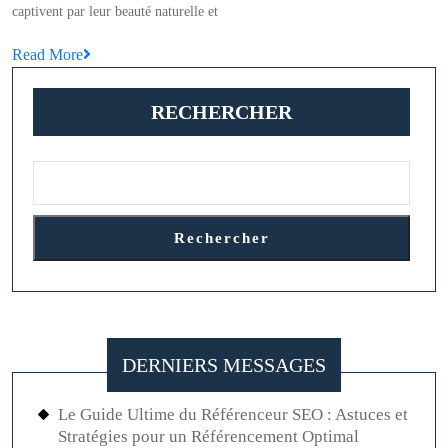
Su
captivent par leur beauté naturelle et
Vo
Read
Read More
Sty
More
av
RECHERCHER
des
Bi
en
Pie
Fin
Rechercher
DERNIERS MESSAGES
Le Guide Ultime du Référenceur SEO : Astuces et
Stratégies pour un Référencement Optimal