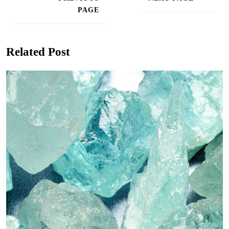
l’article
PAGE
Next
post:
Previous
post:
Related Post