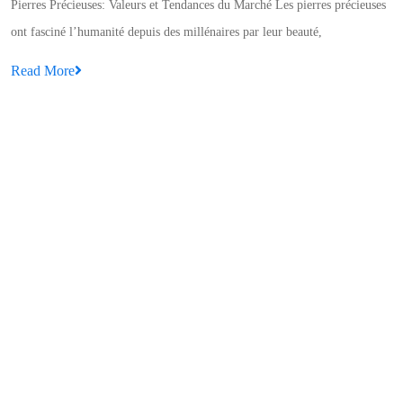
Pierres Précieuses: Valeurs et Tendances du Marché Les pierres précieuses
Pierres
ont fasciné l’humanité depuis des millénaires par leur beauté,
Précieu
Read
Read More
:
More
Valeurs
La Fascinante Tourmaline Noire : Une
et
La
Pierre Précieuse à Découvrir
Tendan
Fascinante
La Tourmaline Noire : Une Pierre Précieuse Fascinante La Tourmaline
du
Tourmaline
Noire : Une Pierre Précieuse Fascinante La tourmaline noire, également
Marché
Noire
connue sous le nom de schorl, est une pierre précieuse
:
Read
Read More
Une
More
Pierre
Précieuse
à
Découvrir