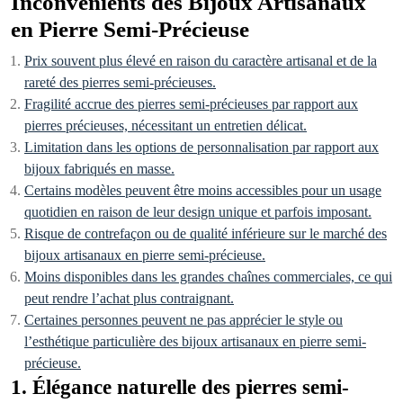
Inconvénients des Bijoux Artisanaux
en Pierre Semi-Précieuse
Prix souvent plus élevé en raison du caractère artisanal et de la
rareté des pierres semi-précieuses.
Fragilité accrue des pierres semi-précieuses par rapport aux
pierres précieuses, nécessitant un entretien délicat.
Limitation dans les options de personnalisation par rapport aux
bijoux fabriqués en masse.
Certains modèles peuvent être moins accessibles pour un usage
quotidien en raison de leur design unique et parfois imposant.
Risque de contrefaçon ou de qualité inférieure sur le marché des
bijoux artisanaux en pierre semi-précieuse.
Moins disponibles dans les grandes chaînes commerciales, ce qui
peut rendre l’achat plus contraignant.
Certaines personnes peuvent ne pas apprécier le style ou
l’esthétique particulière des bijoux artisanaux en pierre semi-
précieuse.
1. Élégance naturelle des pierres semi-