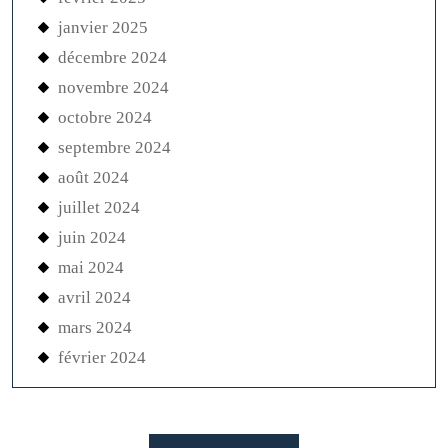
achat
acheter
agate
agence de référencement naturel
agenceweb
aigue marine
aliexpress
alliance
alliance mariage
alliances
altaya
amazon
amazonite
amethyste
ancien