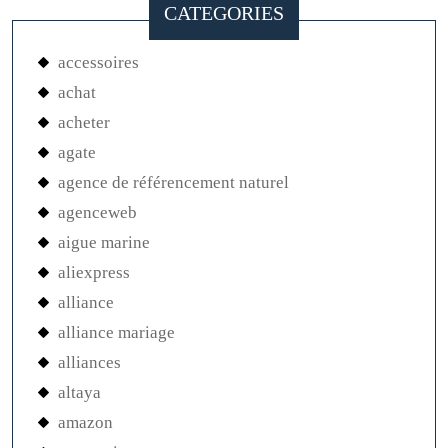
ancienne
anciennes
anciens
anxiete
aout
argent
argenté
argentés
artisanal
artisanale
artisanaux
astro
aventurine
avis
bague