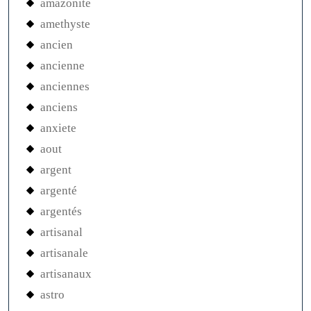
bague argent
bague de fiancailles
bague de mariage
bague diamant
bague emeraude
bague en diamant
bague fiançaille
bague fiancaille
bague fiancailles
bague fiançailles
bague mariage
bague or
bague or fiancaille
bague saphir
bague solitaire