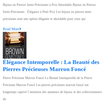
vos
Bijoux en Pierres Semi-Précieuses à Prix Abordable Bijoux en Pierres
Bijoux
Semi-Précieuses : Élégance à Petit Prix Les bijoux en pierres semi-
en
précieuses sont une option élégante et abordable pour ceux qui
Pierres
Read
Read More
Semi-
More
Précieuses
à
Prix
Abordable
Élégance Intemporelle : La Beauté des
Élégan
Pierres Précieuses Marron Foncé
Intempo
Pierre Précieuse Marron Foncé La Beauté Intemporelle de la Pierre
:
Précieuse Marron Foncé Les pierres précieuses marron foncé ont
La
longtemps captivé l’attention des amateurs de bijoux et des collectionneurs
Beauté
du
des