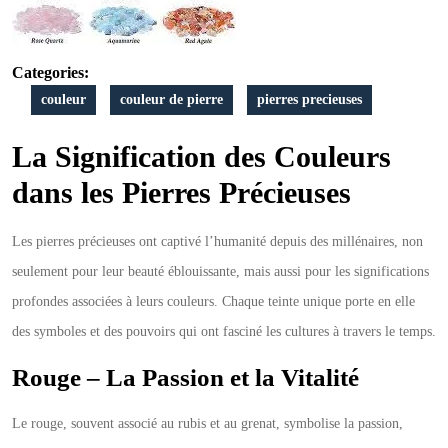
:
Un
Categories:
Monde
couleur
couleur de pierre
pierres precieuses
de
Beauté
La Signification des Couleurs
et
dans les Pierres Précieuses
de
Les pierres précieuses ont captivé l’humanité depuis des millénaires, non
Symbolisme
seulement pour leur beauté éblouissante, mais aussi pour les significations
profondes associées à leurs couleurs. Chaque teinte unique porte en elle
des symboles et des pouvoirs qui ont fasciné les cultures à travers le temps.
Rouge – La Passion et la Vitalité
Le rouge, souvent associé au rubis et au grenat, symbolise la passion,