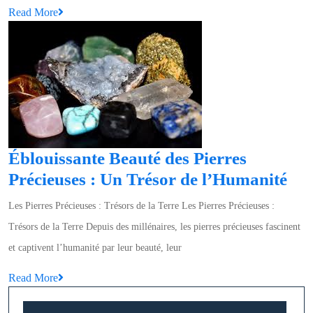
Read
Read More
Pierres
More
Précieu
Marro
Foncé
Éblouissante Beauté des Pierres
Ébl
Précieuses : Un Trésor de l’Humanité
Bea
Les Pierres Précieuses : Trésors de la Terre Les Pierres Précieuses :
des
Trésors de la Terre Depuis des millénaires, les pierres précieuses fascinent
Pie
et captivent l’humanité par leur beauté, leur
Pré
Read
Read More
:
More
Un