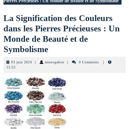
Pierres Précieuses : Un Monde de Beauté et de Symbolisme
La Signification des Couleurs
dans les Pierres Précieuses : Un
Monde de Beauté et de
La
Symbolisme
Signification
03
minesgabon
03 juin 2024
|
minesgabon
|
0 Comments
|
des
juin
15:55
2024
Couleurs
dans
les
Pierres
Précieuses