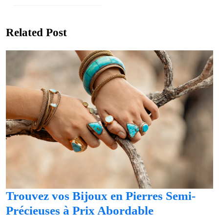
post:
Previous
post:
Related Post
Trouvez vos Bijoux en Pierres Semi-
Trouvez
Précieuses à Prix Abordable