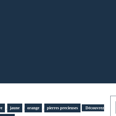
re
,
jaune
,
orange
,
pierres precieuses
Découvrez