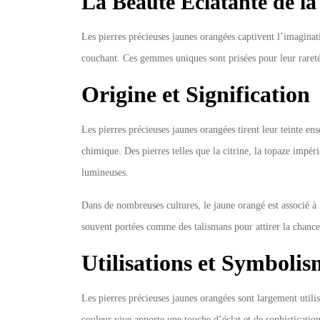
La Beauté Éclatante de la
Les pierres précieuses jaunes orangées captivent l’imaginat
couchant. Ces gemmes uniques sont prisées pour leur rareté
Origine et Signification
Les pierres précieuses jaunes orangées tirent leur teinte en
chimique. Des pierres telles que la citrine, la topaze impé
lumineuses.
Dans de nombreuses cultures, le jaune orangé est associé à la
souvent portées comme des talismans pour attirer la chance 
Utilisations et Symboli
Les pierres précieuses jaunes orangées sont largement utilis
couleur vive apporte une touche d’éclat et de sophistication