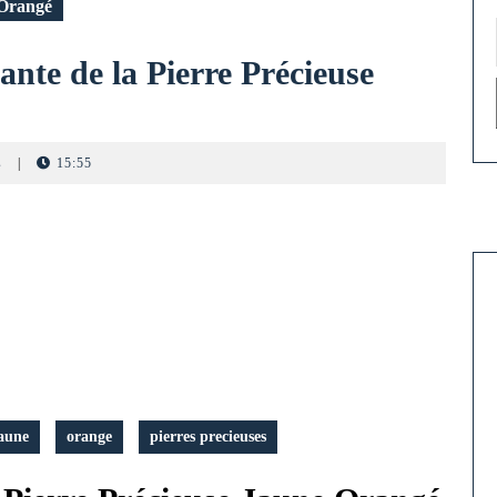
 Orangé
ante de la Pierre Précieuse
s
|
15:55
aune
orange
pierres precieuses