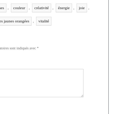
,
,
,
,
,
nes
couleur
créativité
énergie
joie
,
ses jaunes orangées
vitalité
toires sont indiqués avec
*