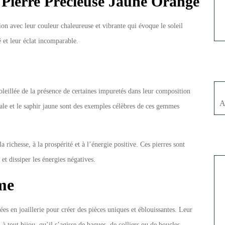
 Pierre Précieuse Jaune Orangé
ion avec leur couleur chaleureuse et vibrante qui évoque le soleil
 et leur éclat incomparable.
soleillée de la présence de certaines impuretés dans leur composition
A
riale et le saphir jaune sont des exemples célèbres de ces gemmes
 richesse, à la prospérité et à l’énergie positive. Ces pierres sont
et dissiper les énergies négatives.
sme
ées en joaillerie pour créer des pièces uniques et éblouissantes. Leur
 à tout bijou, qu’il s’agisse de bagues, de colliers ou de boucles