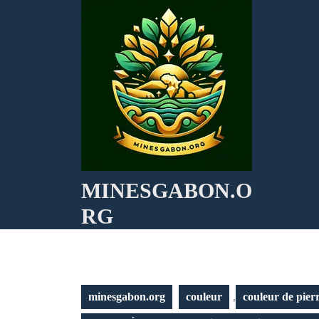
Skip
to
content
MINESGABON.O
RG
minesgabon.org
couleur
,
couleur de pier