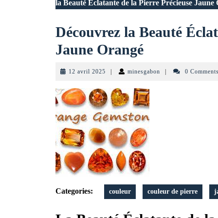
la Beauté Éclatante de la Pierre Précieuse Jaune
Découvrez la Beauté Éclat
Découvrez
Jaune Orangé
la
12
minesgabon
12 avril 2025
|
minesgabon
|
0 Comment
Beauté
avril
2025
Éclatante
de
la
Pierre
Précieuse
Jaune
Categories:
couleur
couleur de pierre
j
Orangé