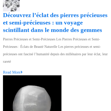
Découvrez l’éclat des pierres précieuses
et semi-précieuses : un voyage
Dé
scintillant dans le monde des gemmes
l’é
Pierres Précieuses et Semi-Précieuses Les Pierres Précieuses et Semi-
des
Précieuses : Éclats de Beauté Naturelle Les pierres précieuses et semi-
pie
précieuses ont fasciné l’humanité depuis des millénaires par leur éclat, leur
pré
rareté
et
Read
Read More
sem
More
pré
:
un
vo