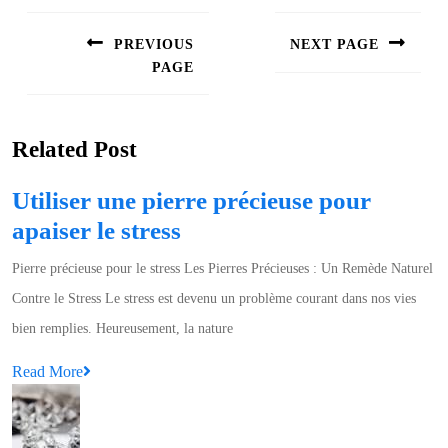
Navigation
de
PREVIOUS
NEXT PAGE
l’article
PAGE
Next
post:
Previous
post:
Related Post
Utiliser une pierre précieuse pour
Utiliser
apaiser le stress
une
Pierre précieuse pour le stress Les Pierres Précieuses : Un Remède Naturel
pierre
Contre le Stress Le stress est devenu un problème courant dans nos vies
précieuse
bien remplies. Heureusement, la nature
pour
Read
Read More
apaiser
More
le
stress