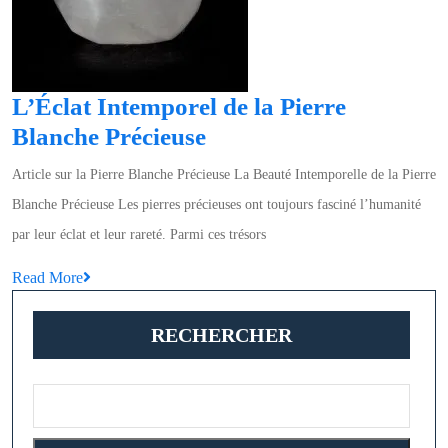
sci
da
le
mo
L’Éclat Intemporel de la Pierre
des
L’Éclat
Blanche Précieuse
ge
Intemporel
Article sur la Pierre Blanche Précieuse La Beauté Intemporelle de la Pierre
de
Blanche Précieuse Les pierres précieuses ont toujours fasciné l’humanité
la
par leur éclat et leur rareté. Parmi ces trésors
Pierre
Read
Read More
Blanche
More
Précieuse
RECHERCHER