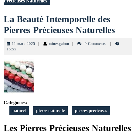
Précieuses Naturelles
La Beauté Intemporelle des
La
Pierres Précieuses Naturelles
Beau
11
minesgabon
11 mars 2025
|
minesgabon
|
0 Comments
|
Intem
mars
15:55
2025
des
Pierr
Préci
Natur
Categories:
naturel
pierre naturelle
pierres precieuses
Les Pierres Précieuses Naturelles