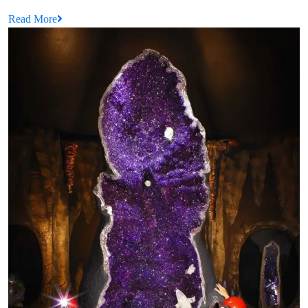
Précieuse
Read
Read More
:
More
Un
Enjeu
Essentiel
à
Préserver