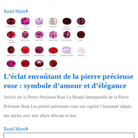
Précieuse
Read
Read More
:
More
Le
Diamant,
Symbole
d’Éternité
et
de
L’éclat envoûtant de la pierre précieuse
Pureté
L’é
rose : symbole d’amour et d’élégance
env
Article sur la Pierre Précieuse Rose La Beauté Intemporelle de la Pierre
de
Précieuse Rose Les pierres précieuses roses ont captivé l’humanité depuis
la
des siècles avec leur allure délicate et leur
pie
Read
Read More
pré
More