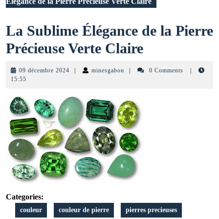
Élégance de la Pierre Précieuse Verte Claire
La Sublime Élégance de la Pierre
La
Précieuse Verte Claire
Sublime
09
minesgabon
09 décembre 2024
|
minesgabon
|
0 Comments
|
Élégance
décembre
15:55
2024
de
la
Pierre
Précieuse
Verte
Claire
Categories:
couleur
couleur de pierre
pierres precieuses