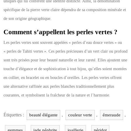
uniques qui lui confèrent une identité distincte. Ainsi, la dénomination
spécifique de la pierre verte claire dépendra de sa composition minérale et
de son origine géographique.
Comment s’appellent les perles vertes ?
Les perles vertes sont souvent appelées « perles d’eau douce vertes » ou
« perles de Tahiti vertes ». Ces perles précieuses d’un vert clair ou profond
sont très prisées pour leur beauté naturelle et leur rareté. Elles ajoutent une
touche d’élégance et de sophistication à tout bijou, qu’elles soient montées
en collier, en bracelet ou en boucles d’oreilles. Les perles vertes offrent
une alternative raffinée aux perles blanches traditionnellement plus
courantes, et symbolisent la fraîcheur de la nature et l’harmonie.
Étiquettes :
,
,
,
beauté élégante
couleur verte
émeraude
,
,
,
,
gemmes
jade néphrite
joaillerie
péridot