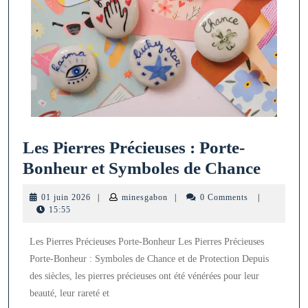
Les Pierres Précieuses : Porte-
Les
Bonheur et Symboles de Chance
Pierre
01
minesgabon
01 juin 2026
|
minesgabon
|
0 Comments
|
Précie
juin
15:55
2026
:
Les Pierres Précieuses Porte-Bonheur Les Pierres Précieuses
Porte-
Porte-Bonheur : Symboles de Chance et de Protection Depuis
Bonhe
des siècles, les pierres précieuses ont été vénérées pour leur
et
beauté, leur rareté et