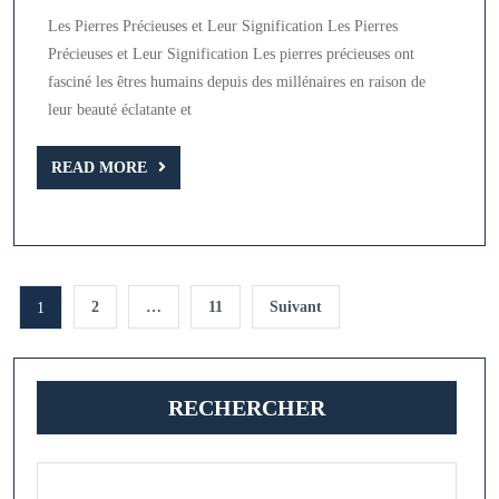
des
Les Pierres Précieuses et Leur Signification Les Pierres
Pierres
Précieuses et Leur Signification Les pierres précieuses ont
Précieuses
fasciné les êtres humains depuis des millénaires en raison de
en
leur beauté éclatante et
T
READ
READ MORE
MORE
Pagination
2
…
11
Suivant
1
des
publications
RECHERCHER