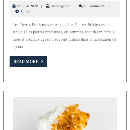
les
06
minesgabon
06 juin 2026
|
minesgabon
|
0 Comments
|
Pierres
juin
15:55
2026
Précieuses
Les Pierres Précieuses en Anglais Les Pierres Précieuses en
en
Anglais Les pierres précieuses, ou gemmes, sont des minéraux
Anglais
rares et précieux qui sont souvent utilisés dans la fabrication de
:
bijoux
Un
READ
Guide
READ MORE
MORE
des
Gemmes
les
Plus
Populaires