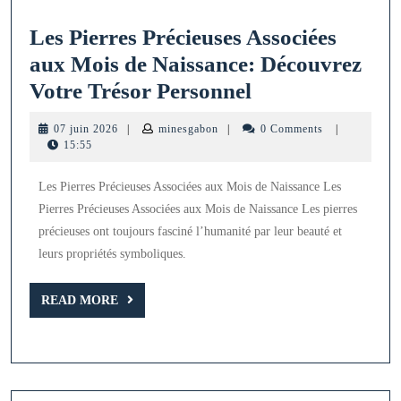
Les Pierres Précieuses Associées
aux Mois de Naissance: Découvrez
Les
Votre Trésor Personnel
Pierres
07
minesgabon
07 juin 2026
|
minesgabon
|
0 Comments
|
Précieuses
juin
15:55
2026
Associées
Les Pierres Précieuses Associées aux Mois de Naissance Les
aux
Pierres Précieuses Associées aux Mois de Naissance Les pierres
Mois
précieuses ont toujours fasciné l’humanité par leur beauté et
de
leurs propriétés symboliques.
Naissance:
READ
Découvrez
READ MORE
MORE
Votre
Trésor
Personnel