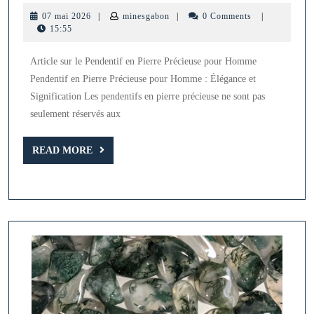
Mascu
07
minesgabon
07 mai 2026
|
minesgabon
|
0 Comments
|
:
mai
15:55
2026
Le
Article sur le Pendentif en Pierre Précieuse pour Homme
Pende
Pendentif en Pierre Précieuse pour Homme : Élégance et
en
Signification Les pendentifs en pierre précieuse ne sont pas
Pierr
seulement réservés aux
Préci
READ
pour
READ MORE
MORE
Hom