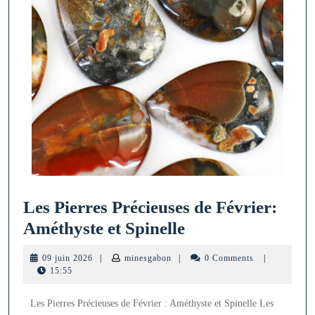
Les Pierres Précieuses de Février:
Les
Améthyste et Spinelle
Pierres
09
minesgabon
09 juin 2026
|
minesgabon
|
0 Comments
|
Précieuses
juin
15:55
2026
de
Les Pierres Précieuses de Février : Améthyste et Spinelle Les
Février: