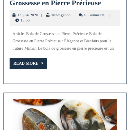
Élégance
Grossesse en Pierre Précieuse
et
13
minesgabon
13 juin 2026
|
minesgabon
|
0 Comments
|
Bienfaits
juin
15:55
2026
:
Article: Bola de Grossesse en Pierre Précieuse Bola de
Le
Grossesse en Pierre Précieuse : Élégance et Bienfaits pour la
Bola
Future Maman Le bola de grossesse en pierre précieuse est un
de
Grossess
READ
READ MORE
MORE
en
Pierre
Précieuse