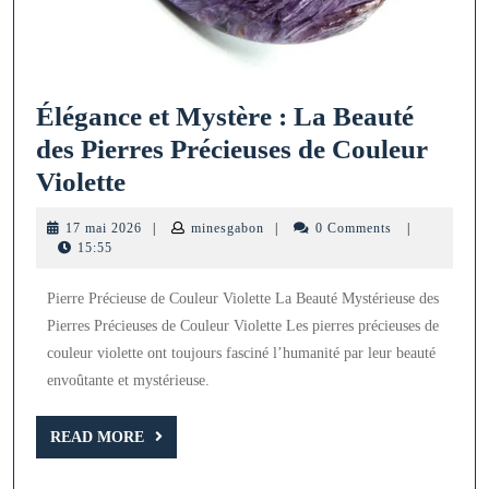
Élégance et Mystère : La Beauté
des Pierres Précieuses de Couleur
Élégance
Violette
et
17
minesgabon
17 mai 2026
|
minesgabon
|
0 Comments
|
Mystère
mai
15:55
2026
:
Pierre Précieuse de Couleur Violette La Beauté Mystérieuse des
La
Pierres Précieuses de Couleur Violette Les pierres précieuses de
Beauté
couleur violette ont toujours fasciné l’humanité par leur beauté
des
envoûtante et mystérieuse.
Pierres
Précieuses
READ
READ MORE
MORE
de