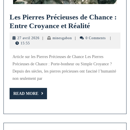
Les Pierres Précieuses de Chance :
Les
Entre Croyance et Réalité
Pierres
27
minesgabon
27 avril 2026
|
minesgabon
|
0 Comments
|
Précieuses
avril
15:55
2026
de
Article sur les Pierres Précieuses de Chance Les Pierres
Chance
Précieuses de Chance : Porte-bonheur ou Simple Croyance ?
:
Depuis des siècles, les pierres précieuses ont fasciné l’humanité
Entre
non seulement par
Croyance
READ
et
READ MORE
MORE
Réalité