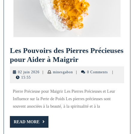
Les Pouvoirs des Pierres Précieuses
Les
pour Aider à Maigrir
Pouvoirs
02
minesgabon
02 juin 2026
|
minesgabon
|
0 Comments
|
des
juin
15:55
2026
Pierres
Pierre Précieuse pour Maigrir Les Pierres Précieuses et Leur
Précieuses
Influence sur la Perte de Poids Les pierres précieuses sont
pour
souvent associées à la beauté, à la spiritualité et à la
Aider
à
READ
READ MORE
MORE
Maigrir