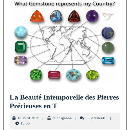
La Beauté Intemporelle des Pierres
La
Précieuses en T
Beauté
18
minesgabon
18 avril 2026
|
minesgabon
|
0 Comments
|
Intemporelle
avril
15:55
2026