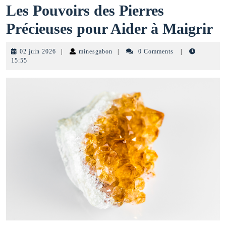
Les Pouvoirs des Pierres
L
Précieuses pour Aider à Maigrir
P
02
minesgabon
02 juin 2026
|
minesgabon
|
0 Comments
|
d
juin
15:55
2026
Pi
Pr
p
A
à
M