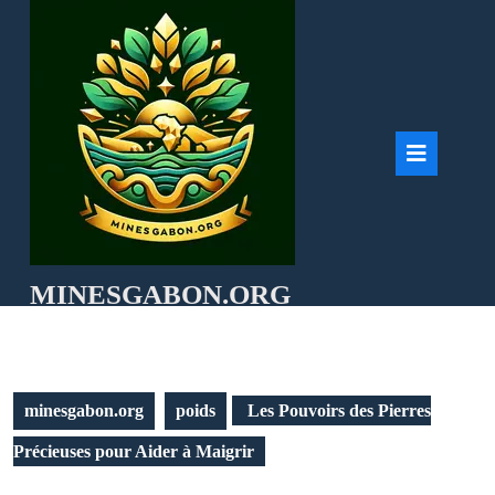
Skip
to
content
Ope
But
MINESGABON.ORG
minesgabon.org
poids
Les Pouvoirs des Pierres
Précieuses pour Aider à Maigrir