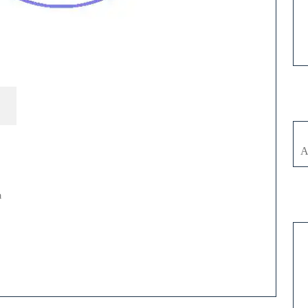
nt
A
a