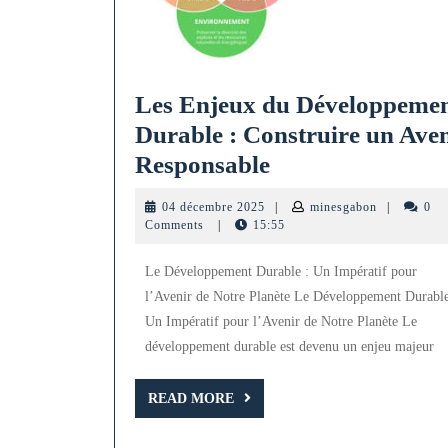
Les Enjeux du Développeme
Durable : Construire un Ave
Les
Responsable
Enjeux
04
minesgabon
04 décembre 2025
|
minesgabon
|
0
du
décembre
Comments
|
15:55
2025
Développement
Le Développement Durable : Un Impératif pour
Durable
l’Avenir de Notre Planète Le Développement Durable
:
Un Impératif pour l’Avenir de Notre Planète Le
Construire
développement durable est devenu un enjeu majeur
un
READ
Avenir
READ MORE
MORE
Responsable