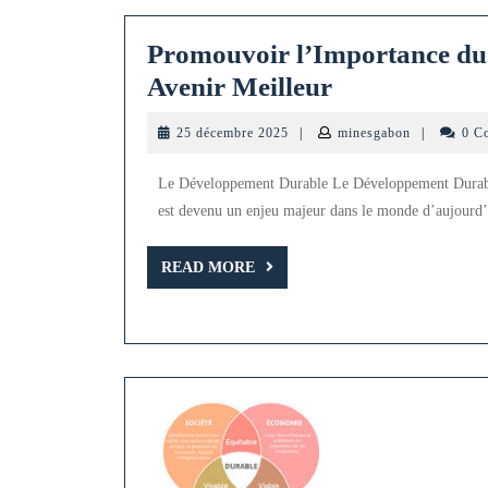
Promouvoir l’Importance du
Promouvoir
Avenir Meilleur
l’Importance
25
minesgabon
25 décembre 2025
|
minesgabon
|
0 C
du
décembre
2025
Développeme
Le Développement Durable Le Développement Durabl
Durable
est devenu un enjeu majeur dans le monde d’aujourd’h
pour
READ
READ MORE
un
MORE
Avenir
Meilleur