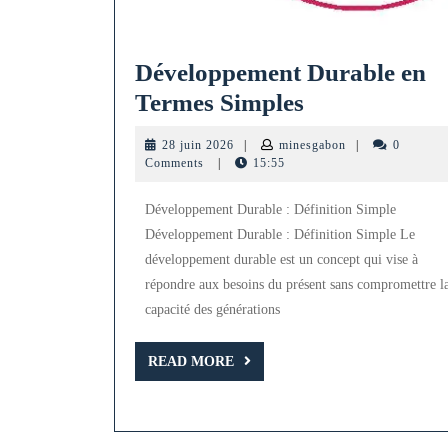
Développement Durable en
Développeme
Termes Simples
Durable
28
minesgabon
28 juin 2026
|
minesgabon
|
0
en
juin
Comments
|
15:55
2026
Termes
Développement Durable : Définition Simple
Simples
Développement Durable : Définition Simple Le
développement durable est un concept qui vise à
répondre aux besoins du présent sans compromettre l
capacité des générations
READ
READ MORE
MORE